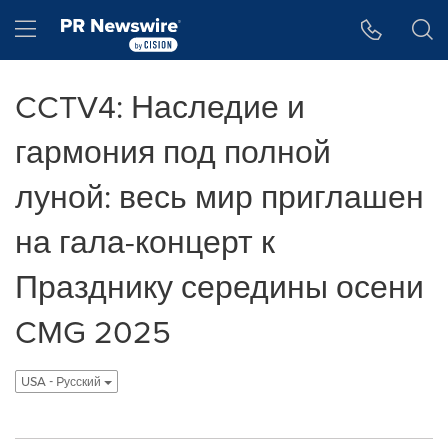
Accessibility Statement
Skip Navigation
Hamburger menu
CCTV4: Наследие и
гармония под полной
луной: весь мир приглашен
на гала-концерт к
Празднику середины осени
CMG 2025
USA - Pусский