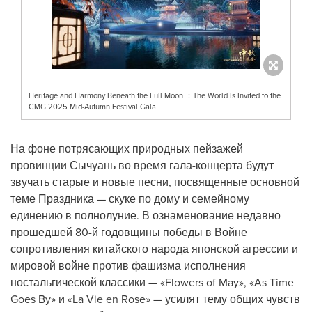
Heritage and Harmony Beneath the Full Moon ：The World Is Invited to the
CMG 2025 Mid-Autumn Festival Gala
На фоне потрясающих природных пейзажей
провинции Сычуань во время гала-концерта будут
звучать старые и новые песни, посвященные основной
теме Праздника — скуке по дому и семейному
единению в полнолуние. В ознаменование недавно
прошедшей 80-й годовщины победы в Войне
сопротивления китайского народа японской агрессии и
мировой войне против фашизма исполнения
ностальгической классики — «Flowers of May», «As Time
Goes By» и «La Vie en Rose» — усилят тему общих чувств