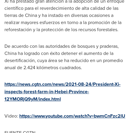
Xi ha prestado gran atención a la adopción de un enfoque
científico para el reverdecimiento de alta calidad de las
tierras de
China
y ha instado en diversas ocasiones a
realizar mayores esfuerzos en torno a la promoción de la
reforestación y la protección de los recursos forestales.
De acuerdo con las autoridades de bosques y praderas,
China
ha logrado con éxito detener el aumento de la
desertificación, cuya área se ha reducido en un promedio
anual de 2.424 kilómetros cuadrados.
https://news.cgtn.com/news/2021-08-24/President-Xi-
inspects-forest-farm-in-Hebei-Province-
12YMORjQ9yM/index.html
Video:
https://www.youtube.com/watch?v=bwmCnFzc2lU
FUENTE CGTN