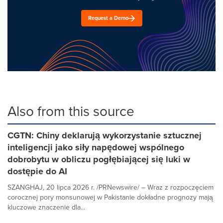
Request a Demo
Also from this source
CGTN: Chiny deklarują wykorzystanie sztucznej
inteligencji jako siły napędowej wspólnego
dobrobytu w obliczu pogłębiającej się luki w
dostępie do AI
SZANGHAJ, 20 lipca 2026 r. /PRNewswire/ – Wraz z rozpoczęciem
corocznej pory monsunowej w Pakistanie dokładne prognozy mają
kluczowe znaczenie dla...