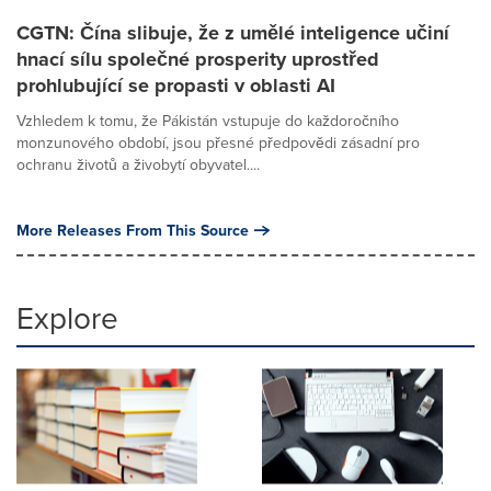
CGTN: Čína slibuje, že z umělé inteligence učiní
hnací sílu společné prosperity uprostřed
prohlubující se propasti v oblasti AI
Vzhledem k tomu, že Pákistán vstupuje do každoročního
monzunového období, jsou přesné předpovědi zásadní pro
ochranu životů a živobytí obyvatel....
More Releases From This Source
Explore