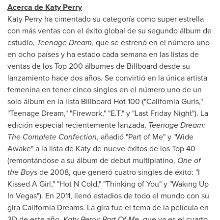
Acerca de
Katy Perry
Katy Perry
ha cimentado su categoría como super estrella
con más ventas con el éxito global de su segundo álbum de
estudio,
Teenage Dream
, que se estrenó en el número uno
en ocho países y ha estado cada semana en las listas de
ventas de los Top 200 álbumes de Billboard desde su
lanzamiento hace dos años. Se convirtió en la única artista
femenina en tener cinco singles en el número uno de un
solo álbum en la lista Billboard Hot 100 ("California Gurls,"
"Teenage Dream," "Firework," "E.T." y "Last Friday Night"). La
edición especial recientemente lanzada,
Teenage Dream:
The Complete Confection
, añadió "Part of Me" y "Wide
Awake" a la lista de
Katy de
nueve éxitos de los Top 40
(remontándose a su álbum de debut multiplatino,
One of
the Boys
de 2008, que generó cuatro singles de éxito: "I
Kissed A Girl," "Hot N Cold," "Thinking of You" y "Waking Up
In Vegas"). En 2011, llenó estadios de todo el mundo con su
gira California Dreams. La gira fue el tema de la película en
3D de este año,
Katy Perry
: Part Of Me
, que ya es el cuarto