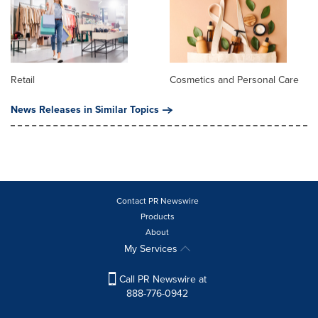
Retail
Cosmetics and Personal Care
News Releases in Similar Topics
Contact PR Newswire
Products
About
My Services
Call PR Newswire at
888-776-0942