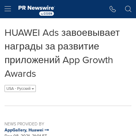
Accessibility Statement
Skip Navigation
Hamburger menu
HUAWEI Ads завоевывает
награды за развитие
приложений App Growth
Awards
USA - Pусский
NEWS PROVIDED BY
AppGallery, Huawei