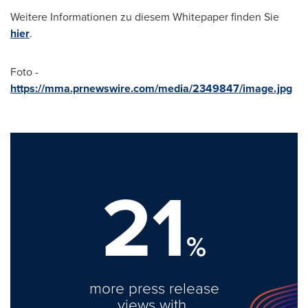
Weitere Informationen zu diesem Whitepaper finden Sie
hier
.
Foto -
https://mma.prnewswire.com/media/2349847/image.jpg
21
%
more press release
views with