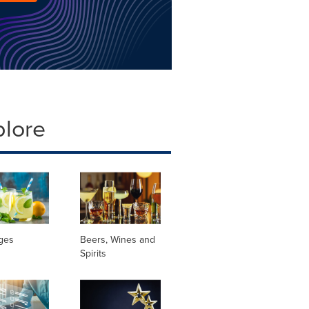
plore
ges
Beers, Wines and
Spirits