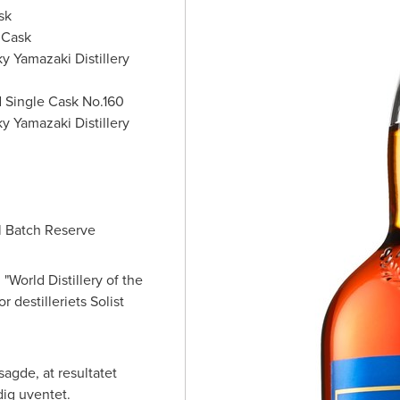
sk
 Cask
y Yamazaki Distillery
 Single Cask No.160
y Yamazaki Distillery
l Batch Reserve
"World Distillery of the
r destilleriets Solist
sagde, at resultatet
ig uventet.