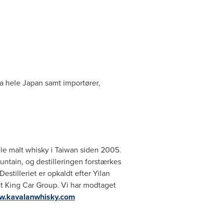
ra hele
Japan
samt importører,
le malt whisky i
Taiwan
siden 2005.
ntain, og destilleringen forstærkes
stilleriet er opkaldt efter Yilan
t King Car Group. Vi har modtaget
.kavalanwhisky.com