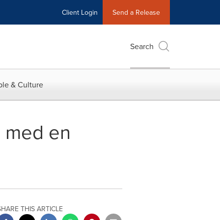
Client Login
Send a Release
Search
le & Culture
n med en
SHARE THIS ARTICLE