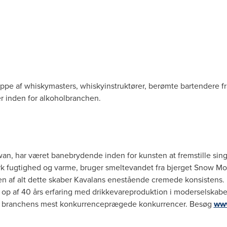
pe af whiskymasters, whiskyinstruktører, berømte bartendere f
r inden for alkoholbranchen.
wan
, har været banebrydende inden for kunsten at fremstille sing
k fugtighed og varme, bruger smeltevandet fra bjerget Snow Mou
en af alt dette skaber Kavalans enestående cremede konsistens. De
op af 40 års erfaring med drikkevareproduktion i moderselskabe
e i branchens mest konkurrenceprægede konkurrencer. Besøg
www