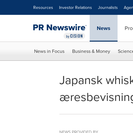
Accessibility Statement
Skip Navigation
Resources
Investor Relations
Journalists
Agen
News
Pro
News in Focus
Business & Money
Scienc
Japansk whisk
æresbevisnin
NEWS PROVIDED BY