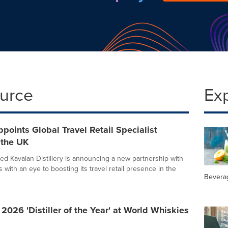
ource
Ex
points Global Travel Retail Specialist
 the UK
d Kavalan Distillery is announcing a new partnership with
 with an eye to boosting its travel retail presence in the
Bevera
 2026 'Distiller of the Year' at World Whiskies