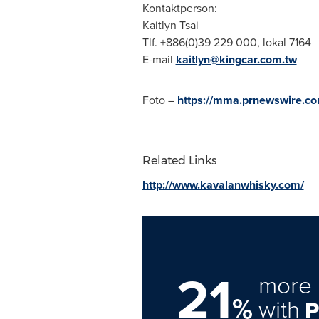
Kontaktperson:
Kaitlyn Tsai
Tlf. +886(0)39 229 000, lokal 7164
E-mail
kaitlyn@kingcar.com.tw
Foto –
https://mma.prnewswire.c
Related Links
http://www.kavalanwhisky.com/
21
more 
%
with