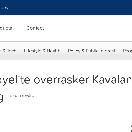
cies
ducts
Contact
e & Tech
Lifestyle & Health
Policy & Public Interest
Peop
yelite overrasker Kavala
g
USA - Dansk