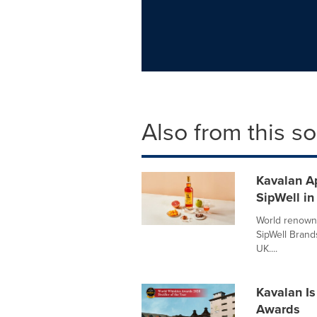
Also from this s
Kavalan Ap
SipWell in
World renowne
SipWell Brands
UK....
Kavalan Is
Awards