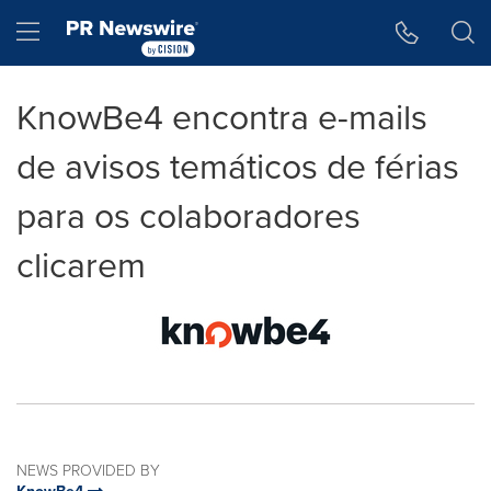
Accessibility Statement
Skip Navigation
Hamburger menu
KnowBe4 encontra e-mails
de avisos temáticos de férias
para os colaboradores
clicarem
NEWS PROVIDED BY