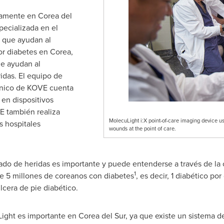
ivamente en
Corea del
pecializada en el
 que ayudan al
por diabetes en Corea,
ue ayudan al
ridas. El equipo de
écnico de KOVE cuenta
en dispositivos
E también realiza
MolecuLight i:X point-of-care imaging device us
s hospitales
wounds at the point of care.
ado de heridas es importante y puede entenderse a través de la 
1
de 5 millones de coreanos con diabetes
, es decir, 1 diabético po
lcera de pie diabético.
Light es importante en
Corea del Sur
, ya que existe un sistema d