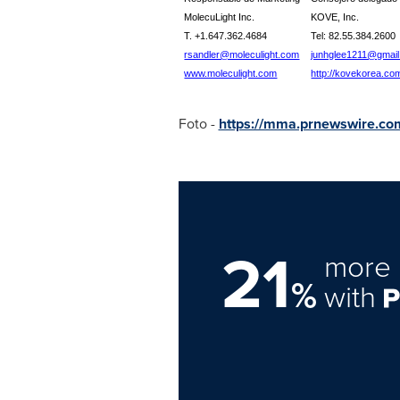
MolecuLight Inc.
KOVE, Inc.
T. +1.647.362.4684
Tel: 82.55.384.2600
rsandler@moleculight.com
junhglee1211@gmai
www.moleculight.com
http://kovekorea.co
Foto -
https://mma.prnewswire.c
21
more 
%
with