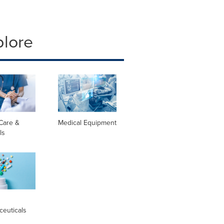
plore
Care &
Medical Equipment
ls
l
ceuticals