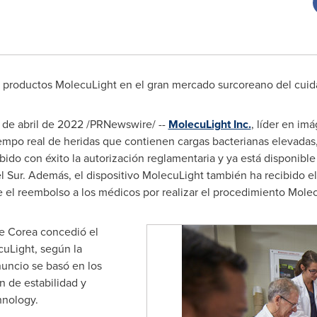
de productos MolecuLight en el gran mercado surcoreano del cuid
 de abril de 2022
/PRNewswire/ --
MolecuLight Inc.
, líder en im
iempo real de heridas que contienen cargas bacterianas elevadas
ibido con éxito la autorización reglamentaria y ya está disponib
l Sur
. Además, el dispositivo MolecuLight también ha recibido 
e el reembolso a los médicos por realizar el procedimiento Mol
e Corea concedió el
uLight, según la
anuncio se basó en los
n de estabilidad y
hnology.