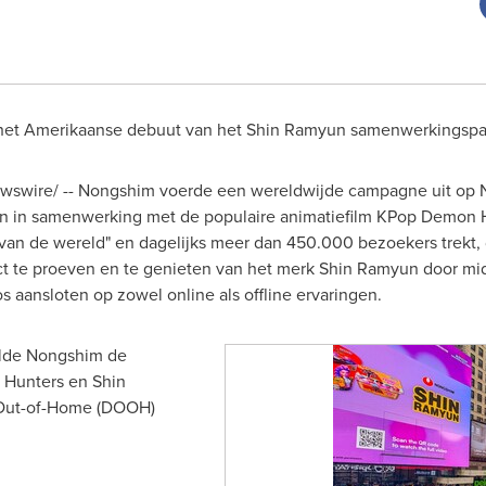
het Amerikaanse debuut van het Shin Ramyun samenwerkingspa
swire/ -- Nongshim voerde een wereldwijde campagne uit op 
en in samenwerking met de populaire animatiefilm KPop Demon Hu
t van de wereld" en dagelijks meer dan 450.000 bezoekers trekt,
 te proeven en te genieten van het merk Shin Ramyun door mi
os aansloten op zowel online als offline ervaringen.
lde Nongshim de
Hunters en Shin
 Out-of-Home (DOOH)