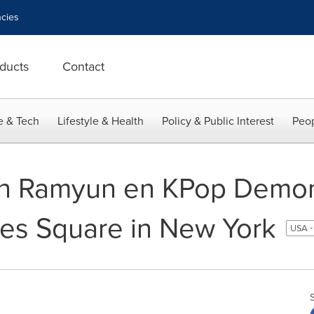
cies
ducts
Contact
e & Tech
Lifestyle & Health
Policy & Public Interest
Peop
n Ramyun en KPop Demon
mes Square in New York
USA -