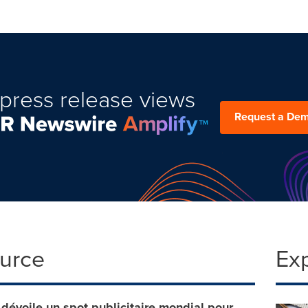
press release views
Request a De
ource
Ex
évoile un spot publicitaire mondial pour