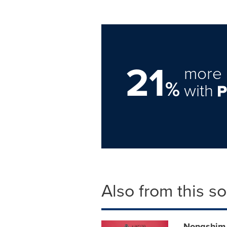
21
more 
%
with
Also from this s
Nongshim d