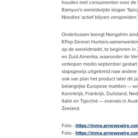
houden met consumenten over de h
Ramyun's wereldwijde slogan 'Spic
Noodles' actief blijven verspreiden.
Ondertussen brengt Nongshim sinds
KPop Demon Hunters-samenwerking
op de wereldmarkt, te beginnen in 
en Zuid-Amerika, waaronder de Vere
verkopen medio september gestart
stapsgewijs uitgebreid naar andere l
ook van plan het product later dit ja
belangrijke Europese markten — wa
Koninkrijk, Frankrijk, Duitsland, Ne
Italië en Tsjechië — evenals in Aust
Zeeland.
Foto -
https://mma.prnewswire.c
Foto -
https://mma.prnewswire.c