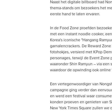
Naast het digitale billboard had N
thema-stands om bezoekers het me
eerste hand te laten ervaren.
In de Food Zone proefden bezoeke
met een instant noodle cooker, een
Korea's iconische "Hangang Ramyun
garnalencrackers. De Reward Zone 
fotohokjes, versierd met KPop Dem
personages, terwijl de Event Zone pr
waaronder Shin Ramyun – via een s
waardoor de opwinding ook online 
Een vertegenwoordiger van Nongsh
campagne ging verder dan eenvoudi
en werd een festival waar consume
konden proeven en genieten van S
New York Times Square zullen we di