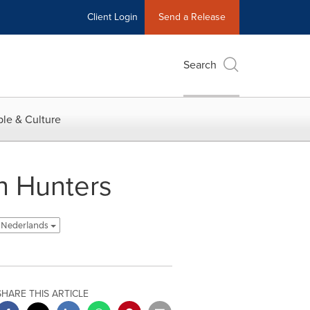
Client Login
Send a Release
Search
le & Culture
 Hunters
 Nederlands
SHARE THIS ARTICLE