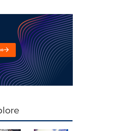
mo
plore