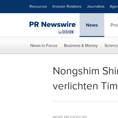
Accessibility Statement
Skip Navigation
Resources
Investor Relations
Journalists
Agen
News
Pro
News in Focus
Business & Money
Scienc
Nongshim Shi
verlichten Ti
NEWS PROVIDED BY