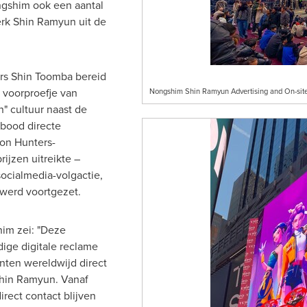
ongshim ook een aantal
rk Shin Ramyun uit de
rs Shin Toomba bereid
 voorproefje van
Nongshim Shin Ramyun Advertising and On-site
" cultuur naast de
bood directe
on Hunters-
ijzen uitreikte –
ocialmedia-volgactie,
werd voortgezet.
im zei: "Deze
ge digitale reclame
nten wereldwijd direct
hin Ramyun. Vanaf
rect contact blijven