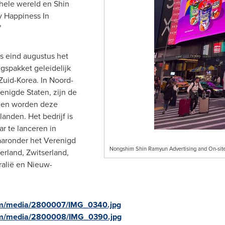
ele wereld en Shin
y Happiness In
"
 eind augustus het
spakket geleidelijk
Zuid-Korea. In Noord-
nigde Staten, zijn de
 en worden deze
anden. Het bedrijf is
ar te lanceren in
aronder het Verenigd
Nongshim Shin Ramyun Advertising and On-site
derland, Zwitserland,
ralië en Nieuw-
om/media/2800007/IMG_0340.jpg
om/media/2800008/IMG_0390.jpg