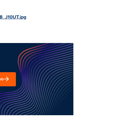
8_J10UT.jpg
mo