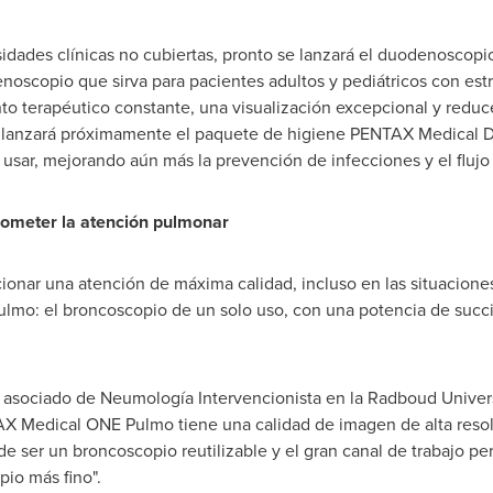
sidades clínicas no cubiertas, pronto se lanzará el duodenoscop
oscopio que sirva para pacientes adultos y pediátricos con estr
o terapéutico constante, una visualización excepcional y reduc
lanzará próximamente el paquete de higiene PENTAX Medical DE
 usar, mejorando aún más la prevención de infecciones y el flujo 
rometer la atención pulmonar
ionar una atención de máxima calidad, incluso en las situacione
mo: el broncoscopio de un solo uso, con una potencia de succi
r asociado de Neumología Intervencionista en la Radboud Univers
AX Medical ONE Pulmo tiene una calidad de imagen de alta resolu
e ser un broncoscopio reutilizable y el gran canal de trabajo pe
io más fino".