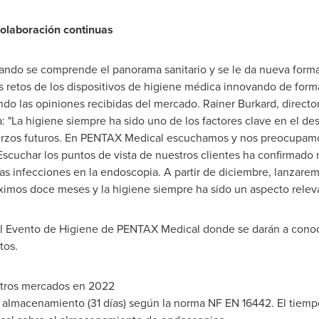
colaboración continuas
ando se comprende el panorama sanitario y se le da nueva form
s retos de los dispositivos de higiene médica innovando de form
ndo las opiniones recibidas del mercado.
Rainer Burkard
, direct
a: "La higiene siempre ha sido uno de los factores clave en el de
erzos futuros. En PENTAX Medical escuchamos y nos preocupamo
scuchar los puntos de vista de nuestros clientes ha confirmado
as infecciones en la endoscopia. A partir de diciembre, lanzare
imos doce meses y la higiene siempre ha sido un aspecto relevant
el Evento de Higiene de PENTAX Medical donde se darán a conoc
tos.
otros mercados en 2022
e almacenamiento (31 días) según la norma NF EN 16442. El tie