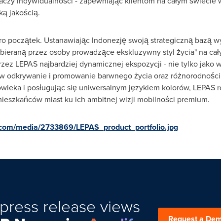
czy indywidualności - zapewniając klientom na całym świecie 
ą jakością.
o początek. Ustanawiając Indonezję swoją strategiczną bazą w
ybieraną przez osoby prowadzące ekskluzywny styl życia" na cał
ez LEPAS najbardziej dynamicznej ekspozycji - nie tylko jako 
w odkrywanie i promowanie barwnego życia oraz różnorodności 
wieka i posługując się uniwersalnym językiem kolorów, LEPAS 
eszkańców miast ku ich ambitnej wizji mobilności premium.
.com/media/2733869/LEPAS_product_portfolio.jpg
press release views
Request a De