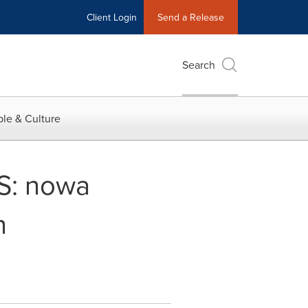
Client Login
Send a Release
Search
le & Culture
S: nowa
h