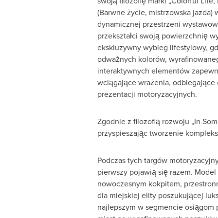
swoją filozofię marki „Colorful Life,
(Barwne życie, mistrzowska jazda) 
dynamicznej przestrzeni wystawow
przekształci swoją powierzchnię 
ekskluzywny wybieg lifestylowy, g
odważnych kolorów, wyrafinowaneg
interaktywnych elementów zapewn
wciągające wrażenia, odbiegające
prezentacji motoryzacyjnych.
Zgodnie z filozofią rozwoju „In So
przyspieszając tworzenie komplekso
Podczas tych targów motoryzacyjnyc
pierwszy pojawią się razem. Model
nowoczesnym kokpitem, przestronn
dla miejskiej elity poszukującej l
najlepszym w segmencie osiągom p