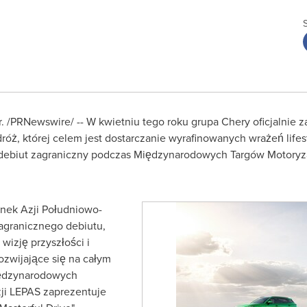
.
/PRNewswire/ -- W kwietniu tego roku grupa Chery oficjalnie
róż, której celem jest dostarczanie wyrafinowanych wrażeń li
ie debiut zagraniczny podczas Międzynarodowych Targów Motoryza
ynek Azji Południowo-
agranicznego debiutu,
wizję przyszłości i
ozwijające się na całym
iędzynarodowych
ji LEPAS zaprezentuje