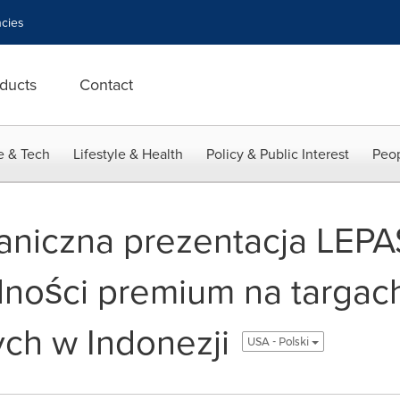
cies
ducts
Contact
e & Tech
Lifestyle & Health
Policy & Public Interest
Peop
aniczna prezentacja LEPA
ilności premium na targac
ch w Indonezji
USA - Polski