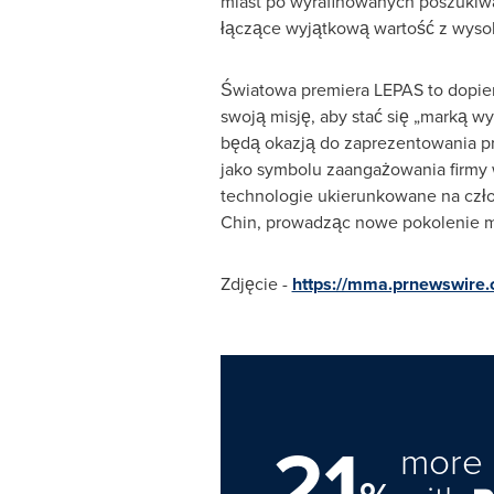
miast po wyrafinowanych poszukiwa
łączące wyjątkową wartość z wysok
Światowa premiera LEPAS to dopier
swoją misję, aby stać się „marką w
będą okazją do zaprezentowania prz
jako symbolu zaangażowania firmy 
technologie ukierunkowane na czło
Chin, prowadząc nowe pokolenie mi
Zdjęcie -
https://mma.prnewswire
21
more 