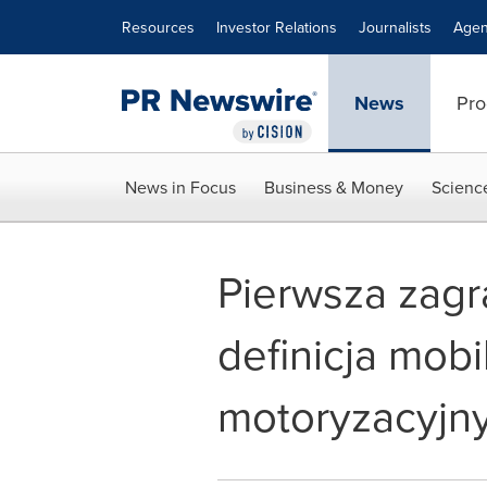
Accessibility Statement
Skip Navigation
Resources
Investor Relations
Journalists
Agen
News
Pro
News in Focus
Business & Money
Scienc
Pierwsza zagr
definicja mob
motoryzacyjny