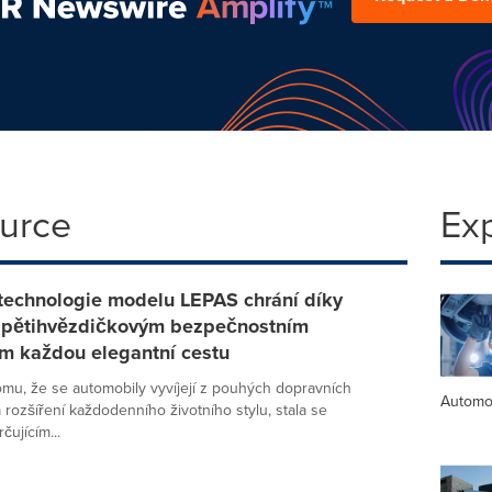
ource
Ex
 technologie modelu LEPAS chrání díky
 pětihvězdičkovým bezpečnostním
m každou elegantní cestu
mu, že se automobily vyvíjejí z pouhých dopravních
Automo
 rozšíření každodenního životního stylu, stala se
ujícím...