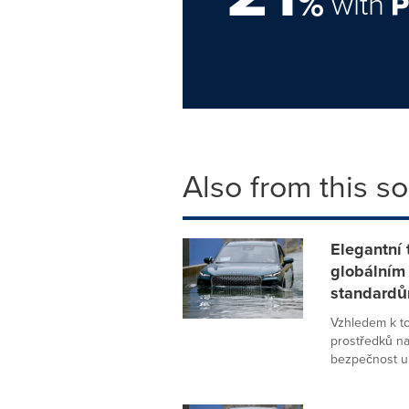
%
with
Also from this s
Elegantní
globálním
standardů
Vzhledem k to
prostředků na
bezpečnost urč