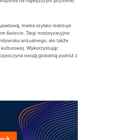
wrażenia na najwyższym poziomie,
ypadową, marka szybko realizuje
ym świecie. Targi motoryzacyjne
widowiska wizualnego, ale także
kulturowej. Wykorzystując
rozpoczyna swoją globalną podróż z
mo