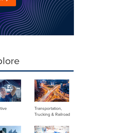
plore
tive
Transportation,
Trucking & Railroad