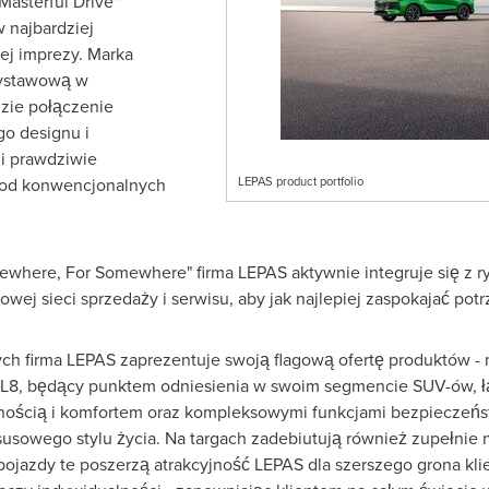
 Masterful Drive"
w najbardziej
ej imprezy. Marka
wystawową w
dzie połączenie
o designu i
i prawdziwie
 od konwencjonalnych
LEPAS product portfolio
mewhere, For Somewhere" firma LEPAS aktywnie integruje się z 
wej sieci sprzedaży i serwisu, aby jak najlepiej zaspokajać po
h firma LEPAS zaprezentuje swoją flagową ofertę produktów - mo
 L8, będący punktem odniesienia w swoim segmencie SUV-ów, ł
ością i komfortem oraz kompleksowymi funkcjami bezpieczeńs
uksusowego stylu życia. Na targach zadebiutują również zupełnie 
ojazdy te poszerzą atrakcyjność LEPAS dla szerszego grona k