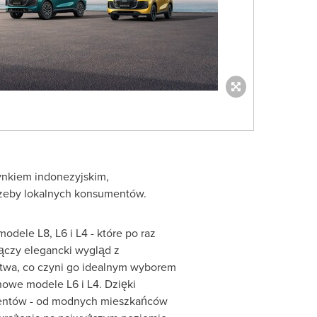
rynkiem indonezyjskim,
trzeby lokalnych konsumentów.
dele L8, L6 i L4 - które po raz
ączy elegancki wygląd z
twa, co czyni go idealnym wyborem
nowe modele L6 i L4. Dzięki
lientów - od modnych mieszkańców