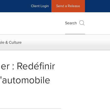
Client Login
Send a Release
Search
le & Culture
r : Redéfinir
l'automobile