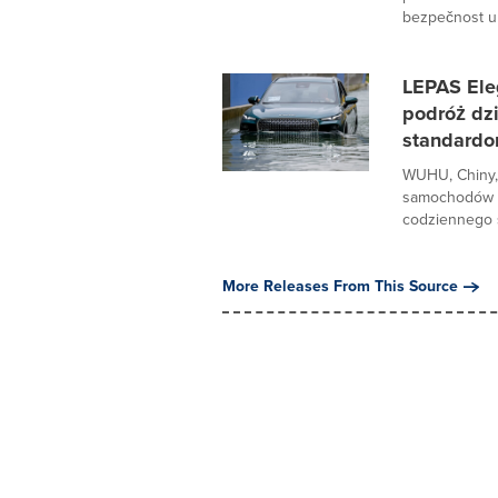
bezpečnost urč
LEPAS Ele
podróż dz
standardo
WUHU, Chiny, 
samochodów o
codziennego st
More Releases From This Source