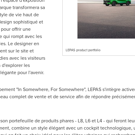
 l'espace d'exposition
arque transformera sa
tyle de vie haut de
esign sophistiqué et
 pour offrir une
 qui rompt avec les
les. Le designer en
t sur le site et
LEPAS product portfolio
ies avec les visiteurs
 d'explorer les
élégante pour l'avenir.
ppement "In Somewhere, For Somewhere", LEPAS s'intègre activ
éseau complet de vente et de service afin de répondre précisé
n portefeuille de produits phares - L8, L6 et L4 - qui feront leur
nt, combine un style élégant avec un cockpit technologique, u