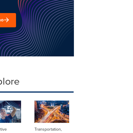
mo
plore
tive
Transportation,