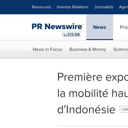
Accessibility Statement
Skip Navigation
Resources
Investor Relations
Journalists
Agen
News
Pro
News in Focus
Business & Money
Scienc
Première expos
la mobilité h
d'Indonésie
USA