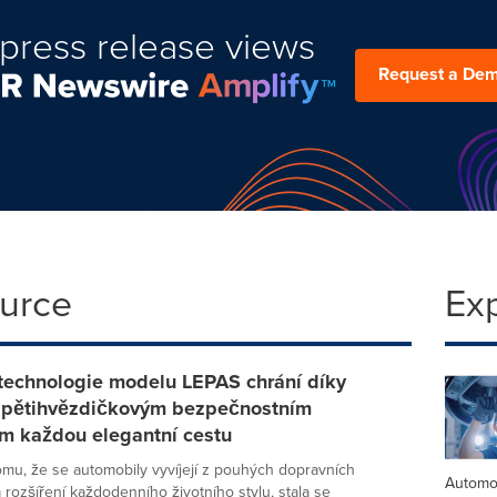
press release views
Request a De
ource
Ex
 technologie modelu LEPAS chrání díky
 pětihvězdičkovým bezpečnostním
m každou elegantní cestu
mu, že se automobily vyvíjejí z pouhých dopravních
Automo
 rozšíření každodenního životního stylu, stala se