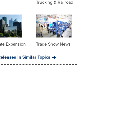
Trucking & Railroad
ate Expansion
Trade Show News
eleases in Similar Topics