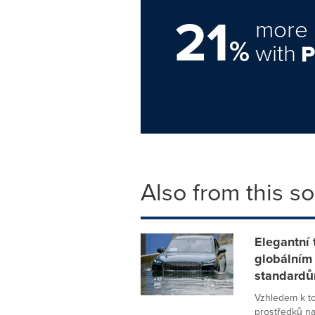
21
more 
%
with
Also from this s
Elegantní
globálním
standardů
Vzhledem k to
prostředků na