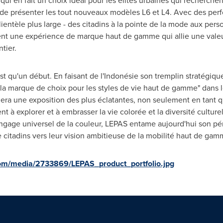
 qui en fait un choix idéal pour les élites urbaines qui recherch
 de présenter les tout nouveaux modèles L6 et L4. Avec des per
lientèle plus large - des citadins à la pointe de la mode aux per
ement une expérience de marque haut de gamme qui allie une vale
tier.
t qu'un début. En faisant de l'Indonésie son tremplin stratégiq
"la marque de choix pour les styles de vie haut de gamme" dans 
era une exposition des plus éclatantes, non seulement en tant q
à explorer et à embrasser la vie colorée et la diversité culture
langage universel de la couleur, LEPAS entame aujourd'hui son pé
citadins vers leur vision ambitieuse de la mobilité haut de gam
om/media/2733869/LEPAS_product_portfolio.jpg