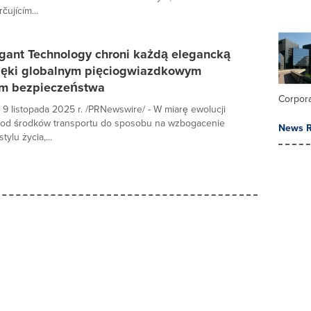
ujícím...
gant Technology chroni każdą elegancką
ięki globalnym pięciogwiazdkowym
m bezpieczeństwa
Corpor
9 listopada 2025 r. /PRNewswire/ - W miarę ewolucji
d środków transportu do sposobu na wzbogacenie
News R
ylu życia,...