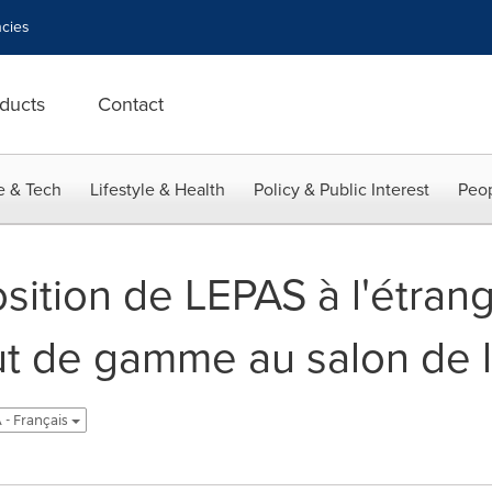
cies
ducts
Contact
e & Tech
Lifestyle & Health
Policy & Public Interest
Peop
ition de LEPAS à l'étrange
aut de gamme au salon de 
 - Français