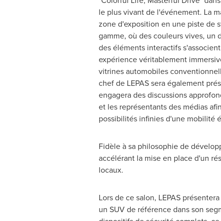
"Colorful Life, Masterful Drive" dans
le plus vivant de l'événement. La m
zone d'exposition en une piste de s
gamme, où des couleurs vives, un d
des éléments interactifs s'associent
expérience véritablement immersive
vitrines automobiles conventionnel
chef de LEPAS sera également présen
engagera des discussions approfond
et les représentants des médias afin
possibilités infinies d'une mobilité 
Fidèle à sa philosophie de dévelo
accélérant la mise en place d'un r
locaux.
Lors de
ce salon, LEPAS présentera so
un SUV de référence dans son segme