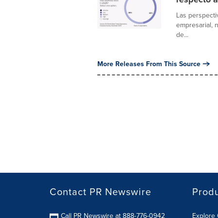
Las perspecti
empresarial, 
de...
More Releases From This Source
Contact PR Newswire
Prod
Call PR Newswire at 888-776-0942
Explore 