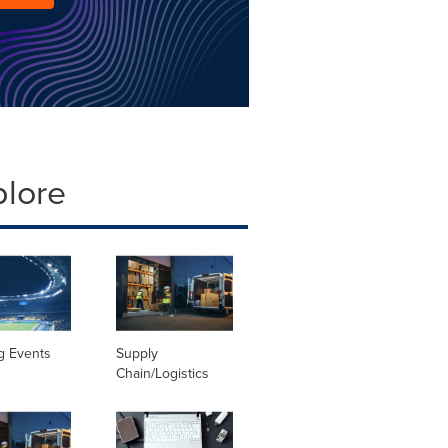
plore
g Events
Supply
Chain/Logistics