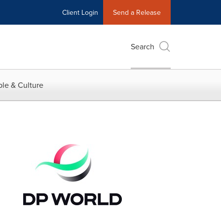
Client Login
Send a Release
Search
le & Culture