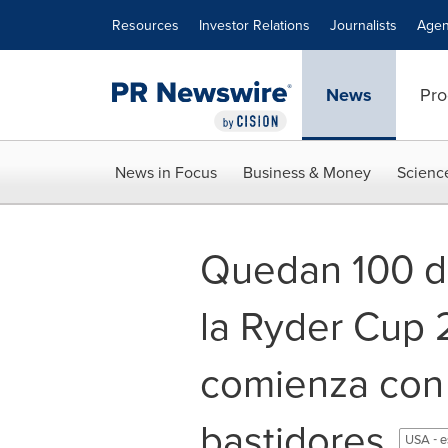
Accessibility Statement
Skip Navigation
Resources
Investor Relations
Journalists
Agen
News
Pro
News in Focus
Business & Money
Scienc
Quedan 100 dí
la Ryder Cup
comienza con
bastidores
USA - 