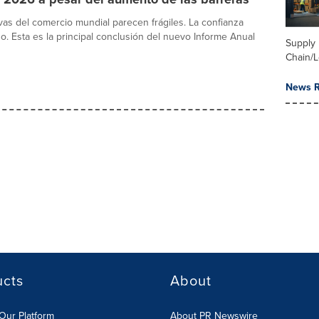
vas del comercio mundial parecen frágiles. La confianza
no. Esta es la principal conclusión del nuevo Informe Anual
Supply
Chain/L
News R
ucts
About
Our Platform
About PR Newswire