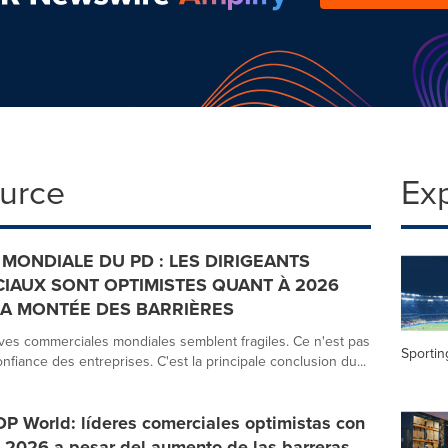
ource
Ex
MONDIALE DU PD : LES DIRIGEANTS
AUX SONT OPTIMISTES QUANT À 2026
A MONTÉE DES BARRIÈRES
ves commerciales mondiales semblent fragiles. Ce n'est pas
Sportin
onfiance des entreprises. C'est la principale conclusion du...
P World: líderes comerciales optimistas con
 2026 a pesar del aumento de las barreras