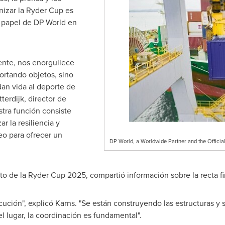
anizar la Ryder Cup es
el papel de DP World en
ente, nos enorgullece
ortando objetos, sino
an vida al deporte de
terdijk
, director de
tra función consiste
r la resiliencia y
eo para ofrecer un
DP World, a Worldwide Partner and the Official 
to de la Ryder Cup 2025, compartió información sobre la recta fin
cución", explicó Karns. "Se están construyendo las estructuras y 
l lugar, la coordinación es fundamental".