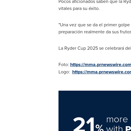
Pocos aficionados saben que la Ryd
vitales para su éxito.
"Una vez que se da el primer golpe 
preparación realmente da sus frutos
La Ryder Cup 2025 se celebrará de
Foto:
https://mma.prnewswire.co
Logo:
https://mma.prnewswire.c
21
more 
%
with