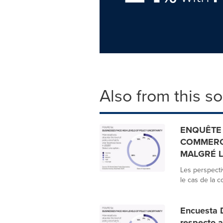
Also from this s
ENQUÊTE 
COMMERCI
MALGRÉ L
Les perspecti
le cas de la c
Encuesta D
respecto a