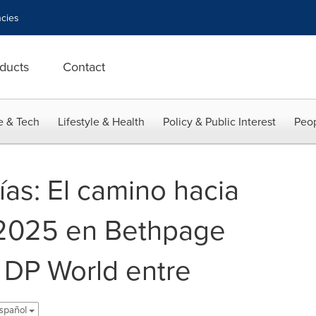
cies
ducts
Contact
e & Tech
Lifestyle & Health
Policy & Public Interest
Peop
as: El camino hacia
 2025 en Bethpage
 DP World entre
español