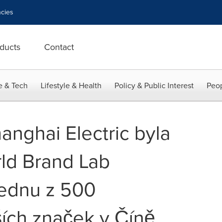
cies
ducts
Contact
e & Tech
Lifestyle & Health
Policy & Public Interest
Peop
anghai Electric byla
rld Brand Lab
jednu z 500
ích značek v Číně