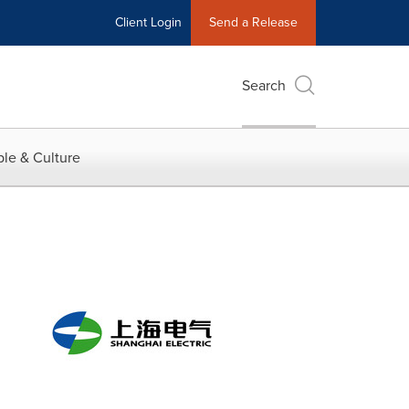
Client Login
Send a Release
Search
le & Culture