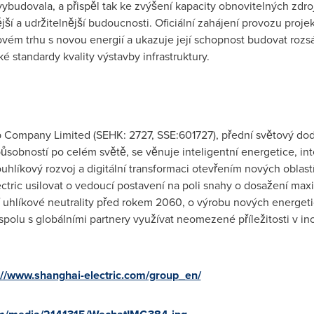
ybudovala, a přispěl tak ke zvýšení kapacity obnovitelných zdro
ší a udržitelnější budoucnosti. Oficiální zahájení provozu projek
tovém trhu s novou energií a ukazuje její schopnost budovat rozsá
ké standardy kvality výstavby infrastruktury.
 Company Limited (SEHK: 2727, SSE:601727), přední světový dod
sobností po celém světě, se věnuje inteligentní energetice, intel
hlíkový rozvoj a digitální transformaci otevřením nových oblast
ctric usilovat o vedoucí postavení na poli snahy o dosažení max
 uhlíkové neutrality před rokem 2060, o výrobu nových energetic
spolu s globálními partnery využívat neomezené příležitosti v 
://www.shanghai-electric.com/group_en/