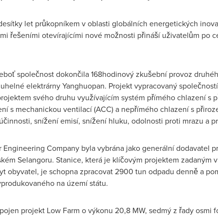
 desítky let průkopníkem v oblasti globálních energetických inova
ými řešeními otevírajícími nové možnosti přináší uživatelům po 
neboť společnost dokončila 168hodinový zkušební provoz druhéh
 uhelné elektrárny Yanghuopan. Projekt vypracovaný společností
projektem svého druhu využívajícím systém přímého chlazení s př
ní s mechanickou ventilací (ACC) a nepřímého chlazení s přiroz
innosti, snížení emisí, snížení hluku, odolnosti proti mrazu a pro
Engineering Company byla vybrána jako generální dodavatel proje
ském Selangoru. Stanice, která je klíčovým projektem zadaným vl
yt obyvatel, je schopna zpracovat 2900 tun odpadu denně a p
yprodukovaného na území státu.
řipojen projekt Low Farm o výkonu 20,8 MW, sedmý z řady osmi fo