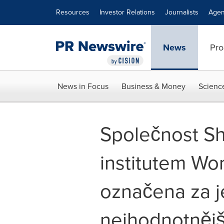
Accessibility Statement
Skip Navigation
Resources
Investor Relations
Journalists
Agen
News
Pro
News in Focus
Business & Money
Scienc
Společnost Sh
institutem Wo
označena za 
nejhodnotnějš