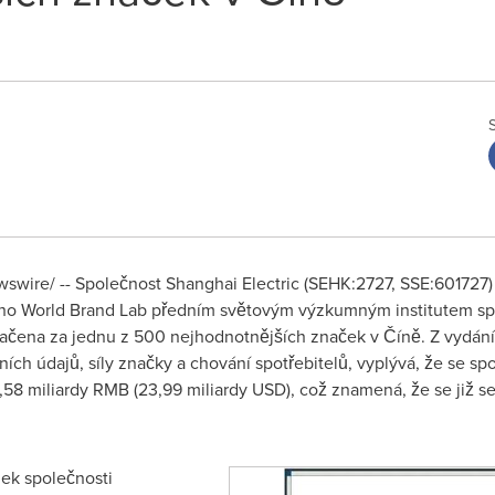
swire/ -- Společnost Shanghai Electric (SEHK:2727, SSE:601727) (
 World Brand Lab předním světovým výzkumným institutem speci
čena za jednu z 500 nejhodnotnějších značek v Číně. Z vydání 
ích údajů, síly značky a chování spotřebitelů, vyplývá, že se spo
,58 miliardy RMB (23,99 miliardy USD), což znamená, že se již
zek společnosti