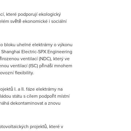
cí, které podporují ekologický
celém světě ekonomické i sociální
o bloku uhelné elektrárny o výkonu
 Shanghai Electric-SPX Engineering
irozenou ventilací (NDC), který ve
enou ventilací (ISC) přináší mnohem
vozní flexibility.
ktů I. a II. fáze elektrárny na
ádou státu s cílem podpořit místní
omáhá dekontaminovat a znovu
tovoltaických projektů, které v