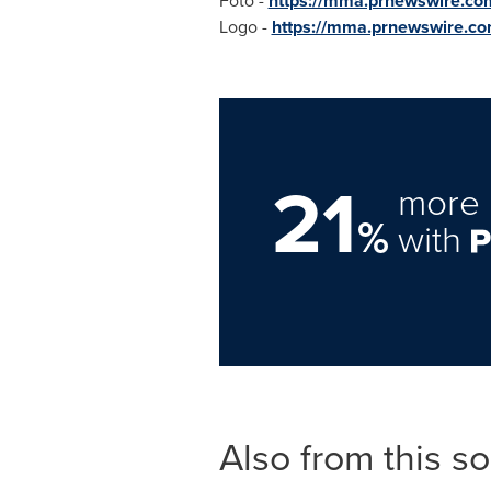
Foto -
https://mma.prnewswire.c
Logo -
https://mma.prnewswire.c
21
more 
%
with
Also from this s