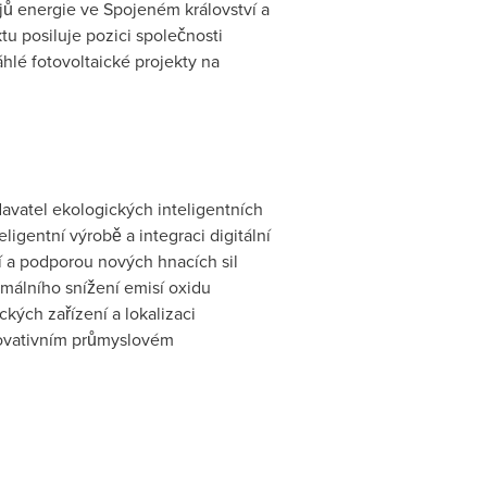
jů energie ve Spojeném království a
tu posiluje pozici společnosti
hlé fotovoltaické projekty na
avatel ekologických inteligentních
igentní výrobě a integraci digitální
í a podporou nových hnacích sil
imálního snížení emisí oxidu
kých zařízení a lokalizaci
inovativním průmyslovém