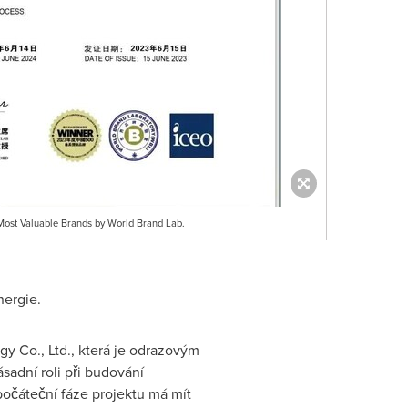
ost Valuable Brands by World Brand Lab.
nergie.
y Co., Ltd., která je odrazovým
adní roli při budování
počáteční fáze projektu má mít