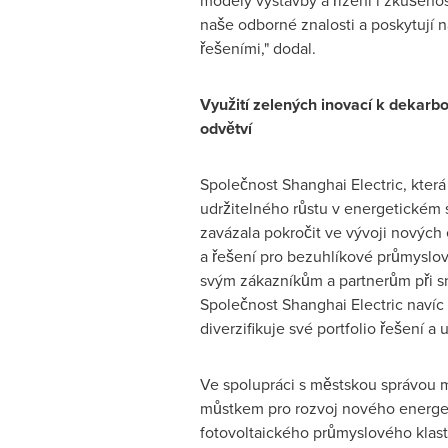
modely výstavby a řízení i zkušenos
naše odborné znalosti a poskytují 
řešeními," dodal.
Využití zelených inovací k dekarb
odvětví
Společnost Shanghai Electric, která
udržitelného růstu v energetickém s
zavázala pokročit ve vývoji nových
a řešení pro bezuhlíkové průmyslov
svým zákazníkům a partnerům při sn
Společnost Shanghai Electric navíc 
diverzifikuje své portfolio řešení 
Ve spolupráci s městskou správou m
můstkem pro rozvoj nového energeti
fotovoltaického průmyslového klast