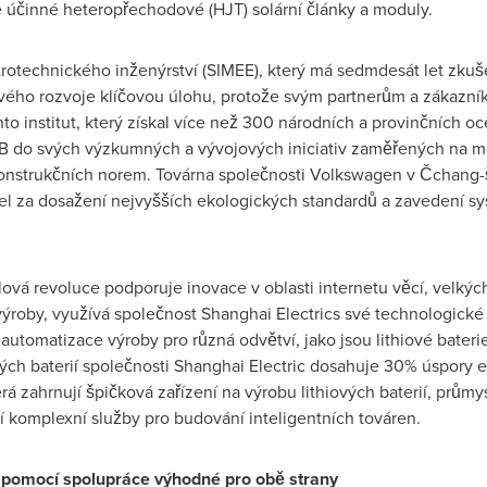
 účinné heteropřechodové (HJT) solární články a moduly.
ktrotechnického inženýrství (SIMEE), který má sedmdesát let zku
ého rozvoje klíčovou úlohu, protože svým partnerům a zákazník
o institut, který získal více než 300 národních a provinčních oc
MB do svých výzkumných a vývojových iniciativ zaměřených na m
konstrukčních norem. Továrna společnosti Volkswagen v Čchang-š
bel za dosažení nejvyšších ekologických standardů a zavedení sy
vá revoluce podporuje inovace v oblasti internetu věcí, velkých
ýroby, využívá společnost Shanghai Electrics své technologické 
 automatizace výroby pro různá odvětví, jako jsou lithiové bateri
ých baterií společnosti Shanghai Electric dosahuje 30% úspory e
erá zahrnují špičková zařízení na výrobu lithiových baterií, prům
jí komplexní služby pro budování inteligentních továren.
 pomocí spolupráce výhodné pro obě strany