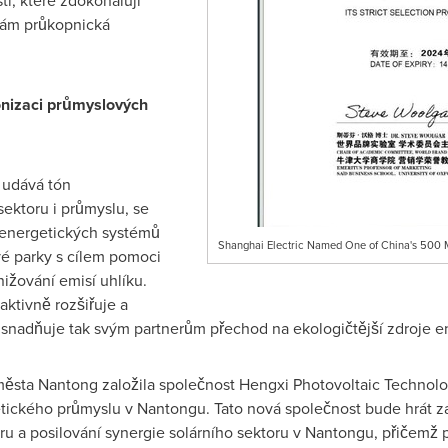
ti, které zdokonalují
nám průkopnická
onizaci průmyslových
 udává tón
ektoru i průmyslu, se
 energetických systémů
Shanghai Electric Named One of China's 500 M
é parky s cílem pomoci
ižování emisí uhlíku.
aktivně rozšiřuje a
a usnadňuje tak svým partnerům přechod na ekologičtější zdroje e
ěsta Nantong založila společnost Hengxi Photovoltaic Technolog
ckého průmyslu v Nantongu. Tato nová společnost bude hrát zás
ru a posilování synergie solárního sektoru v Nantongu, přičemž 