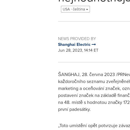
USA - čeština
NEWS PROVIDED BY
Shanghai Electric
Jun 28, 2023, 14:14 ET
ŠANGHAJ
,
28. června 2023
/PRNew
každoročního seznamu zveřejněného
marketing a oceňování značek, ozna
postavení značek na základě finančn
na 48. místě s hodnotou značky 172
první padesátky.
„Toto umístění opět potvrzuje záva