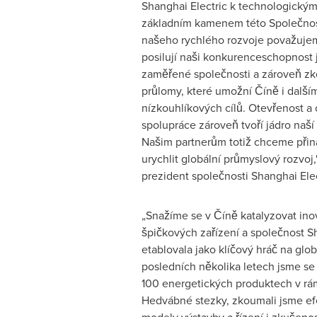
Shanghai Electric k technologickým
základním kamenem této Společnosti
našeho rychlého rozvoje považujem
posilují naši konkurenceschopnost 
zaměřené společnosti a zároveň zk
průlomy, které umožní Číně i dalš
nízkouhlíkových cílů. Otevřenost 
spolupráce zároveň tvoří jádro naší
Našim partnerům totiž chceme přin
urychlit globální průmyslový rozvoj,
prezident společnosti Shanghai Elec
„Snažíme se v Číně katalyzovat ino
špičkových zařízení a společnost Sh
etablovala jako klíčový hráč na glob
posledních několika letech jsme se 
100 energetických produktech v rám
Hedvábné stezky, zkoumali jsme efe