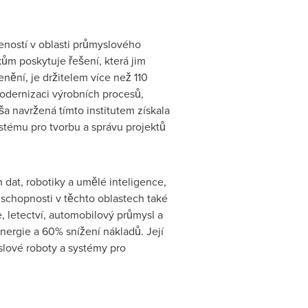
šeností v oblasti průmyslového
ům poskytuje řešení, která jim
enění, je držitelem více než 110
odernizaci výrobních procesů,
a navržená tímto institutem získala
stému pro tvorbu a správu projektů
 dat, robotiky a umělé inteligence,
schopnosti v těchto oblastech také
e, letectví, automobilový průmysl a
nergie a 60% snížení nákladů. Její
yslové roboty a systémy pro