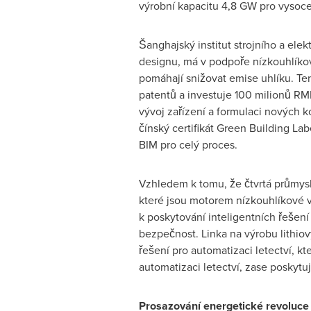
výrobní kapacitu 4,8 GW pro vysoce
Šanghajský institut strojního a ele
designu, má v podpoře nízkouhlíkov
pomáhají snižovat emise uhlíku. Tent
patentů a investuje 100 milionů R
vývoj zařízení a formulaci nových 
čínský certifikát Green Building La
BIM pro celý proces.
Vzhledem k tomu, že čtvrtá průmyslo
které jsou motorem nízkouhlíkové v
k poskytování inteligentních řešení
bezpečnost. Linka na výrobu lithiov
řešení pro automatizaci letectví, kt
automatizaci letectví, zase poskytu
Prosazování energetické revoluce