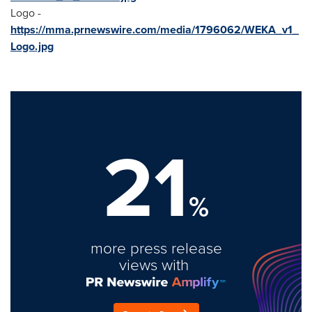
Logo -
https://mma.prnewswire.com/media/1796062/WEKA_v1_
Logo.jpg
21
%
more press release
views with