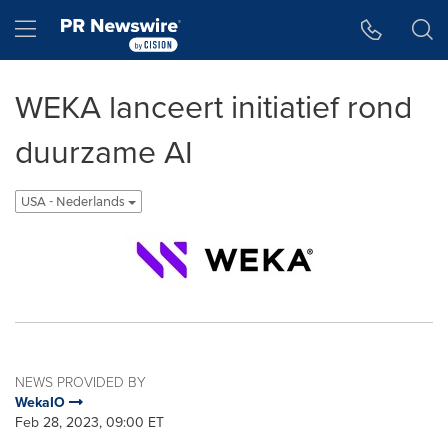
Accessibility Statement
Skip Navigation
Hamburger menu
WEKA lanceert initiatief rond
duurzame AI
USA - Nederlands
NEWS PROVIDED BY
WekaIO
Feb 28, 2023, 09:00 ET