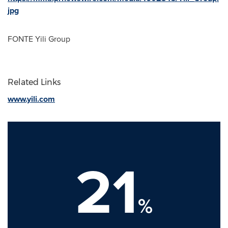
jpg
FONTE Yili Group
Related Links
www.yili.com
21
%