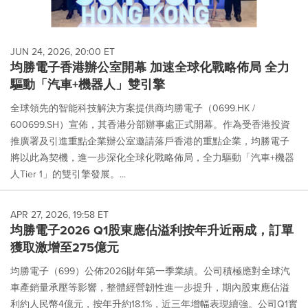
JUN 24, 2026, 20:00 ET
均勝電子香港辦公室開幕 加速全球化戰略佈局 全力
驅動「汽車+機器人」雙引擎
全球領先的智能科技解決方案提供商均勝電子（0699.HK /
600699.SH）宣佈，其香港分部辦事處正式開幕。作為受香港投資
推廣署及引進重點企業辦公室邀請落戶香港的重點企業，均勝電子
將以此為契機，進一步深化全球化戰略佈局，全力驅動「汽車+機器
人Tier 1」的雙引擎發展。...
APR 27, 2026, 19:58 ET
均勝電子2026 Q1股東應佔溢利按年升近兩成，訂單
獲取激增至275億元
均勝電子（699）公佈2026財年第一季業績。公司積極應對全球汽
車產銷量承壓等影響，整體經營韌性進一步提升，期內股東應佔溢
利約人民幣4億元，按年升約18.1%，近三年增幅表現續強。公司Q1實