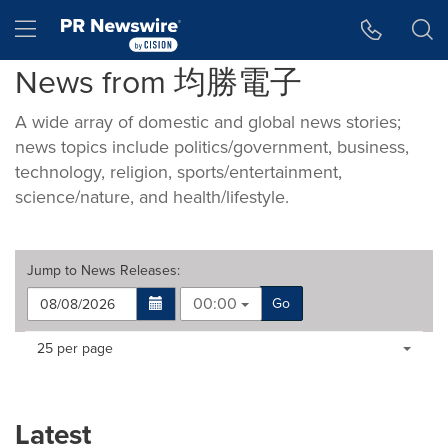
Accessibility Statement
Skip Navigation
Hamburger menu
News from 均勝電子
A wide array of domestic and global news stories;
news topics include politics/government, business,
technology, religion, sports/entertainment,
science/nature, and health/lifestyle.
Jump to
News Releases
:
00:00
Go
Making
Items per page:
25 per page
a
selection
with
these
Latest
dropdown