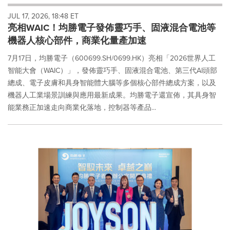
will
JUL 17, 2026, 18:48 ET
cause
亮相WAIC！均勝電子發佈靈巧手、固液混合電池等
content
on
機器人核心部件，商業化量產加速
this
page
7月17日，均勝電子（600699.SH/0699.HK）亮相「2026世界人工
to
智能大會（WAIC）」，發佈靈巧手、固液混合電池、第三代AI頭部
change.
總成、電子皮膚和具身智能體大腦等多個核心部件總成方案，以及
News
機器人工業場景訓練與應用最新成果。均勝電子還宣佈，其具身智
listings
能業務正加速走向商業化落地，控制器等產品...
will
update
as
each
option
is
selected.