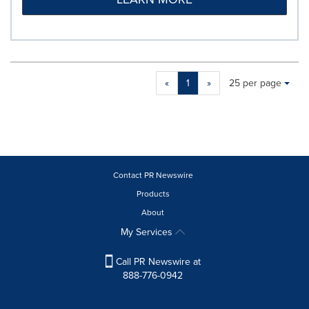
Making
Items per page:
«
1
»
25 per page
a
selection
with
these
dropdown
will
cause
Contact PR Newswire
content
Products
on
About
this
page
My Services
to
change.
Call PR Newswire at
News
888-776-0942
listings
will