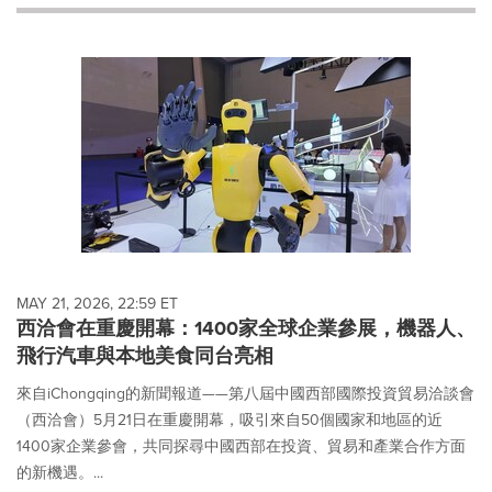
will
cause
content
on
this
page
to
change.
News
listings
will
update
as
each
MAY 21, 2026, 22:59 ET
option
西洽會在重慶開幕：1400家全球企業參展，機器人、
is
飛行汽車與本地美食同台亮相
selected.
來自iChongqing的新聞報道——第八屆中國西部國際投資貿易洽談會
（西洽會）5月21日在重慶開幕，吸引來自50個國家和地區的近
1400家企業參會，共同探尋中國西部在投資、貿易和產業合作方面
的新機遇。...