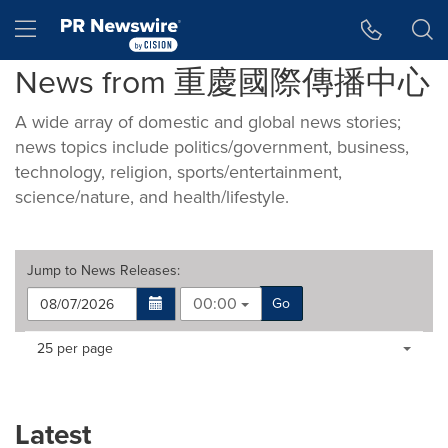
Accessibility Statement
Skip Navigation
Hamburger menu
News from 重慶國際傳播中心
A wide array of domestic and global news stories;
news topics include politics/government, business,
technology, religion, sports/entertainment,
science/nature, and health/lifestyle.
Jump to
News Releases
:
00:00
Go
Making
Items per page:
25 per page
a
selection
with
these
Latest
dropdown