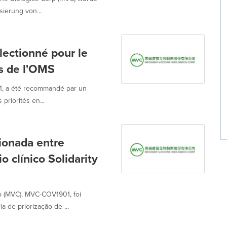
ierung von...
ctionné pour le
es de l'OMS
1, a été recommandé par un
priorités en...
onada entre
 clínico Solidarity
p (MVC), MVC-COV1901, foi
de priorização de ...