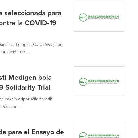
 seleccionada para
contra la COVID-19
ccine Biologics Corp (MVC), fue
rización de...
ti Medigen bola
Solidarity Trial
ti vakcín odporučila zaradiť
Vaccine...
a para el Ensayo de