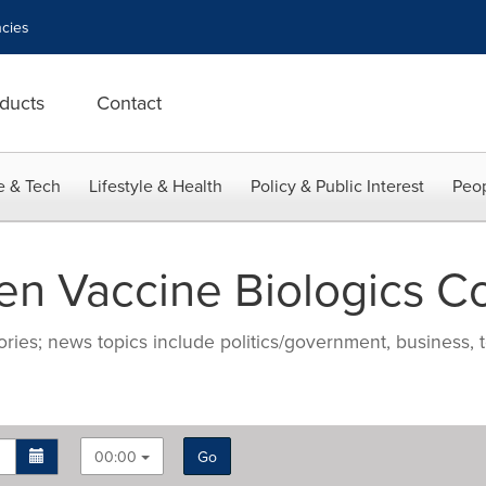
cies
ducts
Contact
e & Tech
Lifestyle & Health
Policy & Public Interest
Peop
n Vaccine Biologics Co
ries; news topics include politics/government, business, t
00:00
Go