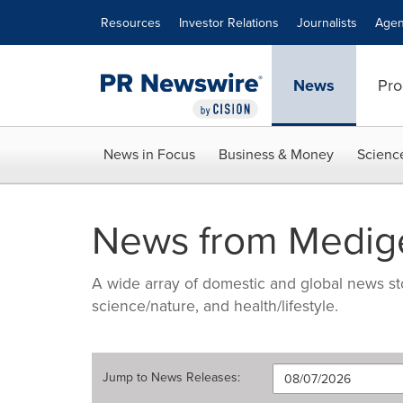
Accessibility Statement
Skip Navigation
Resources
Investor Relations
Journalists
Agen
News
Pro
News in Focus
Business & Money
Scienc
News from Medige
A wide array of domestic and global news sto
science/nature, and health/lifestyle.
Jump to
News Releases
: