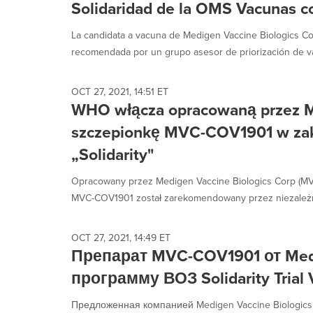
Solidaridad de la OMS Vacunas c
La candidata a vacuna de Medigen Vaccine Biologics C
recomendada por un grupo asesor de priorización de va
OCT 27, 2021, 14:51 ET
WHO włącza opracowaną przez 
szczepionkę MVC-COV1901 w zak
„Solidarity"
Opracowany przez Medigen Vaccine Biologics Corp (MV
MVC-COV1901 został zarekomendowany przez niezależną
OCT 27, 2021, 14:49 ET
Препарат MVC-COV1901 от Med
программу ВОЗ Solidarity Trial 
Предложенная компанией Medigen Vaccine Biologics