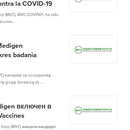
ontra la COVID-19
orp (MVC), MVC-COV1901, ha sido
cunas...
Medigen
res badania
C) kandydat na szczepionkę
 grupę doradczą ds....
igen включен в
Vaccines
 Corp (MVC) вакцина-кандидат