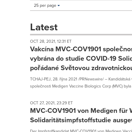
Making
Items per page:
25 per page
a
selection
with
Latest
these
dropdown
will
OCT 28, 2021, 12:31 ET
cause
Vakcína MVC-COV1901 společnos
content
on
vybrána do studie COVID-19 Solida
this
pořádané Světovou zdravotnickou
page
to
TCHAJ-PEJ, 28. října 2021 /PRNewswire/ – Kandidátsk
change.
News
společnosti Medigen Vaccine Biologics Corp (MVC) byla 
listings
will
update
OCT 27, 2021, 23:29 ET
MVC-COV1901 von Medigen für 
as
each
Solidaritätsimpfstoffstudie ausg
option
is
Der Impfstoffkandidat MVC-COV1901 von Medigen Vacci