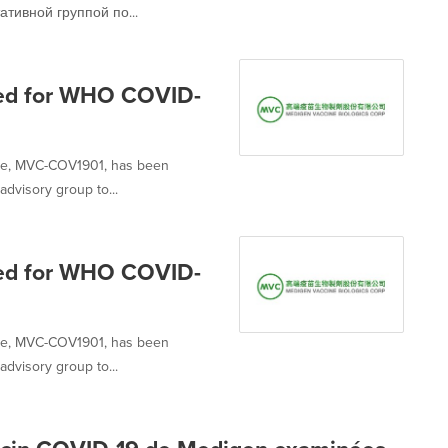
тивной группой по...
ed for WHO COVID-
ate, MVC-COV1901, has been
dvisory group to...
ed for WHO COVID-
ate, MVC-COV1901, has been
dvisory group to...