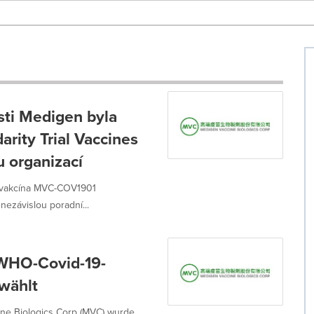
ti Medigen byla
rity Trial Vaccines
 organizací
á vakcína MVC-COV1901
nezávislou poradní...
WHO-Covid-19-
ewählt
ne Biologics Corp (MVC) wurde