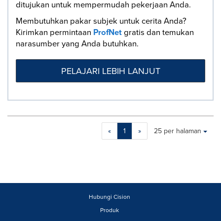
ditujukan untuk mempermudah pekerjaan Anda.
Membutuhkan pakar subjek untuk cerita Anda?
Kirimkan permintaan
ProfNet
gratis dan temukan
narasumber yang Anda butuhkan.
PELAJARI LEBIH LANJUT
Making
Items per page:
«
1
»
25 per halaman
a
selection
with
these
dropdown
will
cause
Hubungi Cision
content
Produk
on