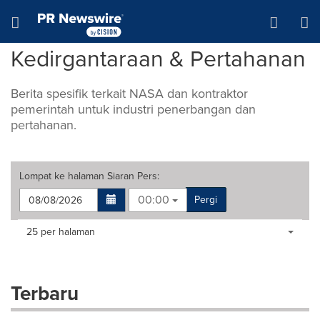
Accessibility Statement
Skip Navigation
Hamburger menu
Kedirgantaraan & Pertahanan
Berita spesifik terkait NASA dan kontraktor
pemerintah untuk industri penerbangan dan
pertahanan.
Lompat ke halaman
Siaran Pers
:
00:00
Pergi
Making
Items per page:
25 per halaman
a
selection
with
these
Terbaru
dropdown
will