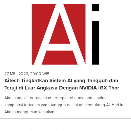
cause
content
on
this
page
to
change.
News
listings
will
update
as
each
27 MEI, 2026, 20:00 WIB
option
Aitech Tingkatkan Sistem AI yang Tangguh dan
is
Teruji di Luar Angkasa Dengan NVIDIA IGX Thor
selected.
Aitech adalah perusahaan terdepan di dunia untuk solusi
komputasi tertanam yang tangguh dan siap mendukung AI. Hari ini
Aitech mengumumkan akan...