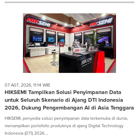
will
cause
content
on
this
page
to
change.
News
listings
will
update
as
each
07 AGT, 2026, 11:14 WIB
option
HIKSEMI Tampilkan Solusi Penyimpanan Data
is
untuk Seluruh Skenario di Ajang DTI Indonesia
selected.
2026, Dukung Pengembangan AI di Asia Tenggara
HIKSEMI, penyedia solusi penyimpanan data terkemuka di dunia,
menampilkan portofolio produknya di ajang Digital Technology
Indonesia (DTI) 2026....