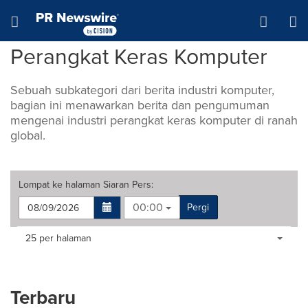
Accessibility Statement
Skip Navigation
Hamburger menu
Perangkat Keras Komputer
Sebuah subkategori dari berita industri komputer,
bagian ini menawarkan berita dan pengumuman
mengenai industri perangkat keras komputer di ranah
global.
Lompat ke halaman
Siaran Pers
:
00:00
Pergi
Making
Items per page:
25 per halaman
a
selection
with
these
Terbaru
dropdown