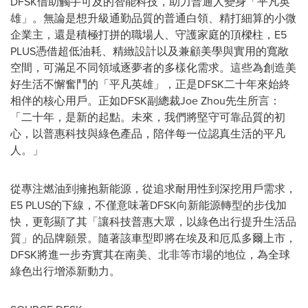
DFSK借助觸手可及的智能科技，助力普通人變身「平凡英
雄」。無論是想升級通勤品質的普通白領、精打細算的小微
企業主，還是積極打拼的職場人、守護家庭的頂樑柱，E5
PLUS憑借超低油耗、精緻設計以及兼顧美學與實用的寬敞
空間，可滿足不同領域逐夢者的多樣化需求。這些為創造美
好生活不懈奮鬥的「平凡英雄」，正是DFSK二十年來始終
相伴的核心用戶。正如DFSK副總裁Joe Zhou先生所言：
「二十年，是新的起點。未來，我們將堅守可靠品質的初
心，以普惠科技與綠色產品，陪伴每一位認真生活的平凡
人。」
從專注燃油到擁抱新能源，從追求耐用性到深挖用戶需求，
E5 PLUS的下線，不僅意味著DFSK向新能源轉型的步伐加
快，更彰顯了其「讓科技普惠大眾，以綠色出行提升生活品
質」的品牌願景。隨著該車型即將在埃及和厄瓜多爾上市，
DFSK將進一步夯實其在南美、北非等市場的地位，為全球
綠色出行增添新動力。