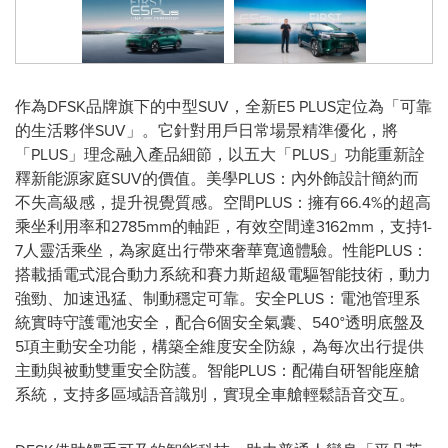
作為DFSK品牌旗下的中型SUV，全新E5 PLUS定位為「可靠
的生活夥伴SUV」。它針對用戶日常場景精準優化，將
「PLUS」理念融入產品細節，以五大「PLUS」功能重新詮
釋新能源家庭SUV的價值。美學PLUS：內外飾設計簡約而
不失高級感，提升視覺質感。空間PLUS：擁有66.4%的超高
乘坐利用率和2785mm的軸距，有效空間達3162mm，支持1-
7人靈活乘坐，為家庭出行帶來奢華寬適體驗。性能PLUS：
搭載插電式混合動力系統和賽力斯超級電驅智能技術，動力
強勁、加速迅猛、制動穩定可靠。安全PLUS：電池管理系
統實時守護電池安全，配合6個安全氣囊、540°透明底盤及
5項主動安全功能，構築全維度安全防線，為每次出行提供
主動與被動雙重安全防護。智能PLUS：配備自研智能座艙
系統，支持多區域語音識別，實現全車艙輕鬆語音交互。