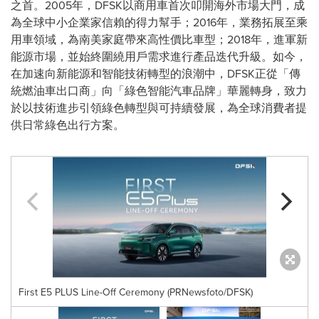
之首。2005年，DFSK以商用車首次叩開海外市場大門，成
為全球中小企業家信賴的得力幫手；2016年，業務拓展至乘
用車領域，為南美家庭帶來高性價比車型；2018年，進軍新
能源市場，並始終圍繞用戶需求進行產品迭代升級。如今，
在加速向新能源和智能技術轉型的浪潮中，DFSK正從「傳
統燃油車出口商」向「綠色智能汽車品牌」華麗轉身，致力
於以技術進步引領綠色轉型與可持續發展，為全球消費者提
供日常綠色出行方案。
First E5 PLUS Line-Off Ceremony (PRNewsfoto/DFSK)