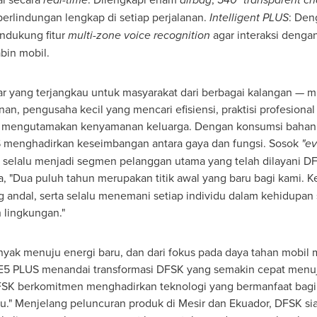
erlindungan lengkap di setiap perjalanan.
Intelligent PLUS
: Den
ndukung fitur
multi-zone voice recognition
agar interaksi denga
bin mobil.
 yang terjangkau untuk masyarakat dari berbagai kalangan — mu
anan, pengusaha kecil yang mencari efisiensi, praktisi profesi
ng mengutamakan kenyamanan keluarga. Dengan konsumsi bahan 
S menghadirkan keseimbangan antara gaya dan fungsi. Sosok
"ev
 selalu menjadi segmen pelanggan utama yang telah dilayani DF
a, "Dua puluh tahun merupakan titik awal yang baru bagi kami. K
 andal, serta selalu menemani setiap individu dalam kehidupan s
 lingkungan."
inyak menuju energi baru, dan dari fokus pada daya tahan mob
5 PLUS menandai transformasi DFSK yang semakin cepat menuju 
DFSK berkomitmen menghadirkan teknologi yang bermanfaat bagi
jau." Menjelang peluncuran produk di Mesir dan Ekuador, DFSK si