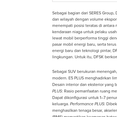
Sebagai bagian dari SERES Group, D
dan wilayah dengan volume ekspor l
menempati posisi teratas di antar
kendaraan niaga untuk pelaku usa
lewat mobil berperforma tinggi de
pasar mobil energi baru, serta te
energi baru dan teknologi pintar, 
lingkungan. Untuk itu, DFSK berkom
Sebagai SUV berukuran menengah
modern. E5 PLUS menghadirkan li
Desain interior dan eksterior yan
PLUS
: Rasio pemanfaatan ruang me
Dapat dikonfigurasi untuk 1–7 pe
keluarga.
Performance PLUS
: Dibe
menghasilkan tenaga besar, akseler
(BMS) memastikan keamanan batera