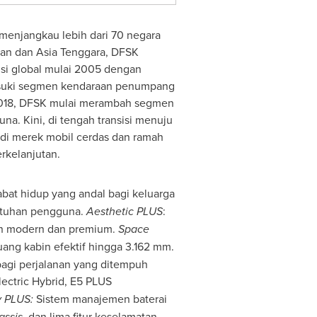
 menjangkau lebih dari 70 negara
tan dan Asia Tenggara, DFSK
nsi global mulai 2005 dengan
masuki segmen kendaraan penumpang
a 2018, DFSK mulai merambah segmen
a. Kini, di tengah transisi menuju
adi merek mobil cerdas dan ramah
rkelanjutan.
bat hidup yang andal bagi keluarga
utuhan pengguna.
Aesthetic PLUS
:
han modern dan premium.
Space
ang kabin efektif hingga 3.162 mm.
agi perjalanan yang ditempuh
lectric Hybrid, E5 PLUS
y PLUS:
Sistem manajemen baterai
assis
, dan lima fitur keselamatan