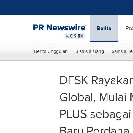
Accessibility Statement
Skip Navigation
Berita
Pr
Berita Unggulan
Bisnis & Uang
Sains & T
DFSK Rayakan
Global, Mulai
PLUS sebagai 
Baru Perdana 