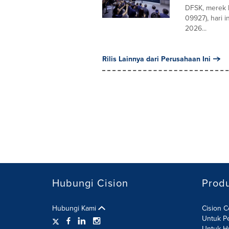
DFSK, merek 
09927), hari 
2026...
Rilis Lainnya dari Perusahaan Ini
Hubungi Cision
Prod
Hubungi Kami
Cision 
Untuk P
Untuk H