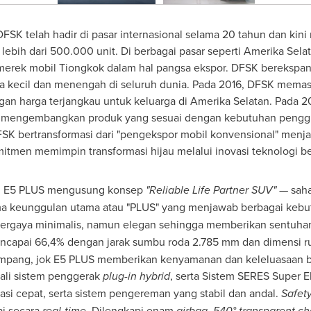
FSK telah hadir di pasar internasional selama 20 tahun dan kini
ebih dari 500.000 unit. Di berbagai pasar seperti Amerika Sela
a merek mobil Tiongkok dalam hal pangsa ekspor. DFSK berekspa
ha kecil dan menengah di seluruh dunia. Pada 2016, DFSK me
ngan harga terjangkau untuk keluarga di Amerika Selatan. Pad
rus mengembangkan produk yang sesuai dengan kebutuhan penggun
DFSK bertransformasi dari "pengekspor mobil konvensional" menj
itmen memimpin transformasi hijau melalui inovasi teknologi be
, E5 PLUS mengusung konsep
"Reliable Life Partner SUV"
— saha
ma keunggulan utama atau "PLUS" yang menjawab berbagai keb
g bergaya minimalis, namun elegan sehingga memberikan sentu
ncapai 66,4% dengan jarak sumbu roda 2.785 mm dan dimensi ru
numpang, jok E5 PLUS memberikan kenyamanan dan keleluasaan b
kali sistem penggerak
plug-in hybrid
, serta Sistem SERES Super E
asi cepat, serta sistem pengereman yang stabil dan andal.
Safet
i secara
real-time
. Dilengkapi enam
airbag
,
540° transparent ch