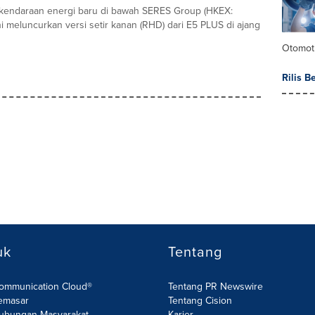
kendaraan energi baru di bawah SERES Group (HKEX:
ini meluncurkan versi setir kanan (RHD) dari E5 PLUS di ajang
Otomoti
Rilis B
uk
Tentang
Communication Cloud®
Tentang PR Newswire
emasar
Tentang Cision
ubungan Masyarakat
Karier