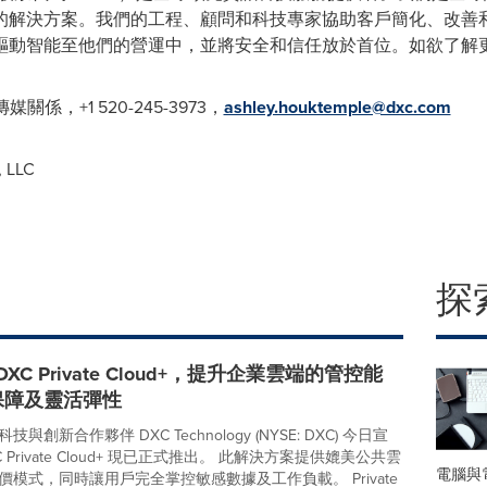
的解決方案。我們的工程、顧問和科技專家協助客戶簡化、改善
驅動智能至他們的營運中，並將安全和信任放於首位。如欲了解
傳媒關係，+1 520-245-3973，
ashley.houktemple@dxc.com
 LLC
探
DXC Private Cloud+，提升企業雲端的管控能
保障及靈活彈性
與創新合作夥伴 DXC Technology (NYSE: DXC) 今日宣
 Private Cloud+ 現已正式推出。 此解決方案提供媲美公共雲
電腦與
模式，同時讓用戶完全掌控敏感數據及工作負載。 Private