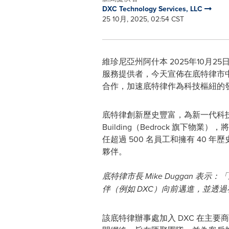
DXC Technology Services, LLC
25 10月, 2025, 02:54 CST
維珍尼亞州阿什本
2025年10月25
服務提供者，今天宣佈在底特律市中
合作，加速底特律作為科技樞紐的
底特律創新歷史豐富，為新一代科技提
Building（Bedrock 旗
任超過 500 名員工和擁有 4
夥伴。
底特律市長 Mike Duggan
伴（例如 DXC）向前邁進，並透
該底特律辦事處加入 DXC 在主要