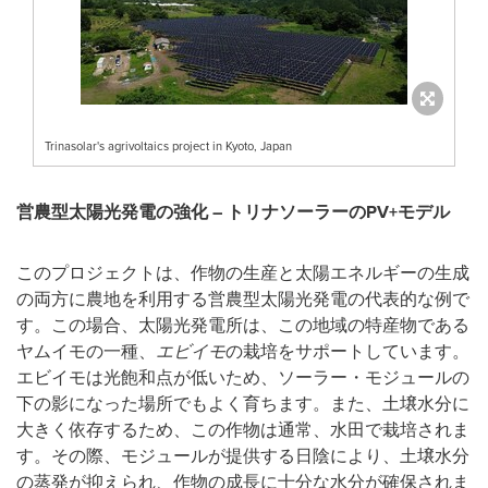
Trinasolar's agrivoltaics project in Kyoto, Japan
営農型太陽光発電の強化
–
トリナソーラーの
PV+
モデル
このプロジェクトは、作物の生産と太陽エネルギーの生成
の両方に農地を利用する営農型太陽光発電の代表的な例で
す。この場合、太陽光発電所は、この地域の特産物である
ヤムイモの一種、
エビイモ
の栽培をサポートしています。
エビイモは光飽和点が低いため、ソーラー・モジュールの
下の影になった場所でもよく育ちます。また、土壌水分に
大きく依存するため、この作物は通常、水田で栽培されま
す。その際、モジュールが提供する日陰により、土壌水分
の蒸発が抑えられ、作物の成長に十分な水分が確保されま