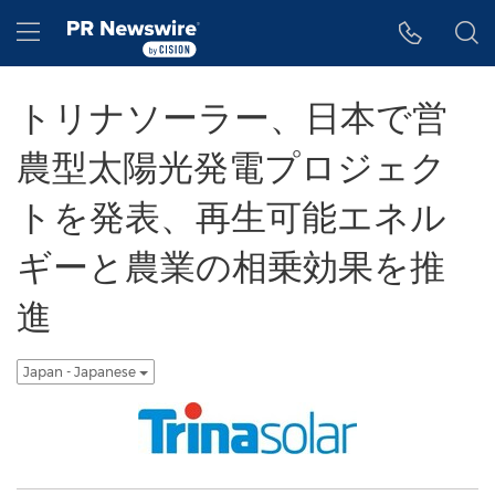
アクセシビリティ・ステートメント
Skip Navigation
Hamburger menu
トリナソーラー、日本で営
農型太陽光発電プロジェク
トを発表、再生可能エネル
ギーと農業の相乗効果を推
進
Japan - Japanese