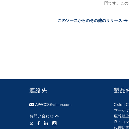
門です。この
このソースからのその他のリリース
連絡先
製品
APACCS@cision.com
Cision 
マーケ
お問い合わせ
広報担
IR・コ
代理店