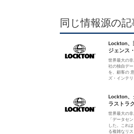
同じ情報源の記
Lockt
ジェンス・
世界最大の非
社の独自デー
を、顧客の 
ズ・インテリジ
Lockt
ラストラ
世界最大の非
「データセン
した。これは
る複雑なリス