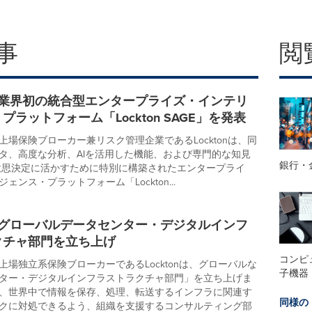
事
閲
on、業界初の統合型エンタープライズ・インテリ
プラットフォーム「Lockton SAGE」を発表
上場保険ブローカー兼リスク管理企業であるLocktonは、同
タ、高度な分析、AIを活用した機能、および専門的な知見
銀行・
意思決定に活かすために特別に構築されたエンタープライ
ェンス・プラットフォーム「Lockton...
on、グローバルデータセンター・デジタルインフ
クチャ部門を立ち上げ
コンピ
上場独立系保険ブローカーであるLocktonは、グローバルな
子機器
ター・デジタルインフラストラクチャ部門」を立ち上げま
、世界中で情報を保存、処理、転送するインフラに関連す
同様の
クに対処できるよう、組織を支援するコンサルティング部