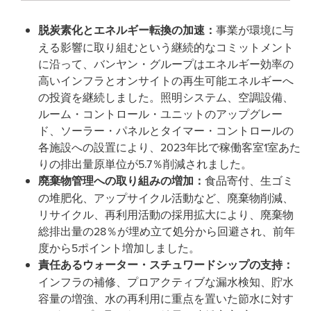
脱炭素化とエネルギー転換の加速：
事業が環境に与
える影響に取り組むという継続的なコミットメント
に沿って、バンヤン・グループはエネルギー効率の
高いインフラとオンサイトの再生可能エネルギーへ
の投資を継続しました。照明システム、空調設備、
ルーム・コントロール・ユニットのアップグレー
ド、ソーラー・パネルとタイマー・コントロールの
各施設への設置により、2023年比で稼働客室1室あた
りの排出量原単位が5.7％削減されました。
廃棄物管理への取り組みの増加：
食品寄付、生ゴミ
の堆肥化、アップサイクル活動など、廃棄物削減、
リサイクル、再利用活動の採用拡大により、廃棄物
総排出量の28％が埋め立て処分から回避され、前年
度から5ポイント増加しました。
責任あるウォーター・スチュワードシップの支持：
インフラの補修、プロアクティブな漏水検知、貯水
容量の増強、水の再利用に重点を置いた節水に対す