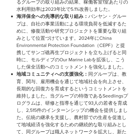
るグループの取り組みの結果、稼働客室1室あたりの
水利用効率は2023年比で5.1%改善しました。
海洋保全への先導的な取り組み：
バンヤン・グルー
プは、自社の事業活動による環境負荷を低減するた
めに、修復活動や研究プロジェクトを重要な取り組
みとして位置づけています。2024年にChina
Environmental Protection Foundation（CEPF）と提
携してサンゴ礁再生プロジェクトを立ち上げると同
時に、モルディブのOur Marine Labを拡張し、こう
した保全活動へのコミットメントを強化しました。
地域コミュニティへの支援強化：
同グループは、教
育、関与、雇用機会を通じて地域社会を向上させ、
長期的な回復力を育成するというコミットメントを
維持しました。当グループの特徴であるSeedlingsプ
ログラムは、研修と指導を通じて93人の若者を育成
し、2,515件のインターンシップの機会を提供しまし
た。伝統の継承を支援し、農村部での生産を促進し
て地域経済を強化するための継続的な取り組みとし
て、同グループは職人ネットワークを拡大し、新た