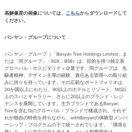
高解像度の画像については、
こちら
からダウンロードして
ください。
バンヤン・グループについて
バンヤン・グループ（「Banyan Tree Holdings Limited」ま
たは「同グループ」 - SGX：B58）は、目的を持つ独立系
グローバル・ホスピタリティ企業です。同グループは、先
駆者精神、デザイン主導の経験、責任ある管理への取り組
みに誇りを持っています。その広範なポートフォリオは、
20か国以上にわたり、90以上のホテルとリゾート、140以
上のスパとギャラリー、さらに20以上のブランド・レジ
デンスを展開しています。主力ブランドであるBanyan
Treeを含む12のグローバル・ブランドで構成され、それぞ
れが独自の特色を持ちながら、withBanyanの体験型メンバ
ーシップ・プログラムの下で統一されています。「環境を
慈しみ、人に自立の力を与える」という創業理念は、