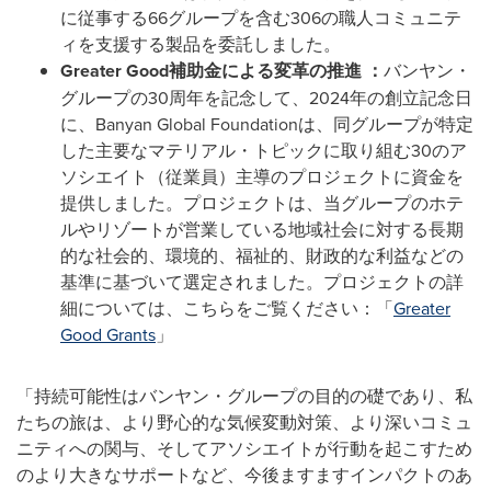
に従事する66グループを含む306の職人コミュニテ
ィを支援する製品を委託しました。
Greater Good
補助金による変革の推進
：
バンヤン・
グループの30周年を記念して、2024年の創立記念日
に、Banyan Global Foundationは、同グループが特定
した主要なマテリアル・トピックに取り組む30のア
ソシエイト（従業員）主導のプロジェクトに資金を
提供しました。プロジェクトは、当グループのホテ
ルやリゾートが営業している地域社会に対する長期
的な社会的、環境的、福祉的、財政的な利益などの
基準に基づいて選定されました。プロジェクトの詳
細については、こちらをご覧ください：
「
Greater
Good Grants
」
「持続可能性はバンヤン・グループの目的の礎であり、私
たちの旅は、より野心的な気候変動対策、より深いコミュ
ニティへの関与、そしてアソシエイトが行動を起こすため
のより大きなサポートなど、今後ますますインパクトのあ