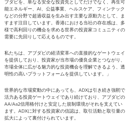
ブダビを、単なる安全な投資先としてだけでなく、再生可
能エネルギー、AI、公益事業、ヘルスケア、フィンテック
などの分野で超過収益を生み出す主要な原動力として、ま
すます注目しています。香港における当社の存在感は、多
様で高利回りの機会を求める世界の投資家コミュニティの
需要に先回りして応えるものです。
私たちは、アブダビの経済変革への直接的なゲートウェイ
を提供しており、投資家が当市場の優良企業とつながり、
市場全体に広がる魅力的な投資機会を理解できるよう、透
明性の高いプラットフォームを提供しています。」
世界的な市場変動の中にあっても、ADXは引き続き強靭で
活力ある投資ゲートウェイであり続けており、アブダビの
AA/Aa2信用格付けと安定した規制環境がそれを支えてい
ます。ADXに対する投資家の信認は、取引活動と取引量の
拡大によって裏付けられています。