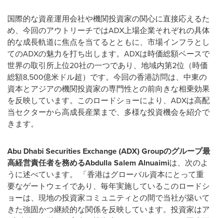
国際的な資産運用会社や機関投資家の関心に直接応えるた
め、今回のアウトリーチではADX上場企業それぞれの具体
的な成長軌道に焦点を当てるとともに、市場インフラとし
てのADXの魅力を打ち出します。ADXは時価総額ベースで
世界の取引所上位20社の一つであり、地域内第2位（時価
総額8,500億米ドル超）です。今回の香港訪問は、中東の
資本とアジアの機関投資家の専門性との前向きな相乗効果
を反映しています。このロードショーにより、ADXは高配
当セクターから高成長産業まで、多様な投資機会を紹介で
きます。
Abu Dhabi Securities Exchange (ADX) Groupのグループ最
高経営責任者を務めるAbdulla Salem Alnuaimi
は、次のよ
うに述べています。 「香港はグローバル資本にとって重
要なゲートウェイであり、毎年実施しているこのロードシ
ョーは、現地の投資家コミュニティとの間で当社が築いて
きた強固かつ継続的な関係を反映しています。投資家はア