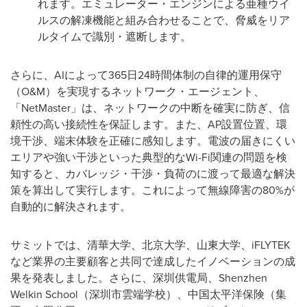
れます。エミュレーター・エンジンによる亜種ウイ
ルスの解凍機能と組み合わせることで、脅威をリア
ルタイムで識別・遮断します。
さらに、AIによって365日24時間体制の自律的運用保守
（O&M）を実現するネットワーク・エージェント、
「NetMaster」は、ネットワークの中断を確実に防ぎ、信
頼性の高い接続性を保証します。また、AP設置位置、環
境干渉、端末体験を正確に感知します。電波の届きにくい
エリアや強い干渉といった典型的なWi-Fi関連の問題を検
知すると、カバレッジ・干渉・負荷のに渡って最適な解決
策を算出して実行します。これによって無線障害の80%が
自動的に解決されます。
サミットでは、清華大学、北京大学、山東大学、iFLYTEK
など業界の主要顧客と共同で達成したイノベーションの成
果を発表しました。さらに、深圳供電局、Shenzhen
Welkin School（深圳市雲端学校）、中国太平洋保険（集