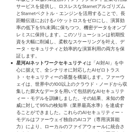
サービスを提供し、ロスレスなStarnetアルゴリズム
とStarnetベクトル・エンジンを活用することで、長
距離伝送におけるパケットロスをゼロにし、演算効
率の低下を5%未満に保ちつつ、機密データをオンプ
レミスに保持します。このソリューションは初期投
資を大幅に削減し、柔軟なスケーリングを叶え、デ
ータ・セキュリティと効率的な演算利用の両方を保
証します。
星河
AI
ネットワークセキュリティ
は「AI対AI」を中
心に据えて、全シナリオに対応したAIゼロトラス
ト・セキュリティーの基盤を構築します。ファーウ
ェイは、世界中の100以上のクラウド・ノードから収
集した膨大なデータを用いて包括的なAIセキュリテ
ィー・モデルを訓練しました。その結果、未知の脅
威に対して95%の検知率（業界最高水準）を達成す
ることができました。これらのAIセキュリティー・
モデルはファーウェイ独自のAIコア（専用演算能
力）により、ローカルのファイアウォールに統合さ