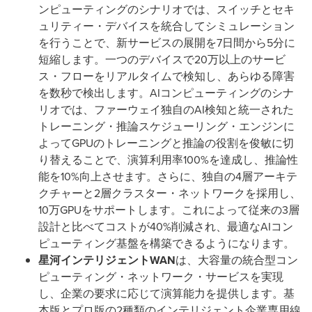
ンピューティングのシナリオでは、スイッチとセキ
ュリティー・デバイスを統合してシミュレーション
を行うことで、新サービスの展開を7日間から5分に
短縮します。一つのデバイスで20万以上のサービ
ス・フローをリアルタイムで検知し、あらゆる障害
を数秒で検出します。AIコンピューティングのシナ
リオでは、ファーウェイ独自のAI検知と統一された
トレーニング・推論スケジューリング・エンジンに
よってGPUのトレーニングと推論の役割を俊敏に切
り替えることで、演算利用率100%を達成し、推論性
能を10%向上させます。さらに、独自の4層アーキテ
クチャーと2層クラスター・ネットワークを採用し、
10万GPUをサポートします。これによって従来の3層
設計と比べてコストが40%削減され、最適なAIコン
ピューティング基盤を構築できるようになります。
星河インテリジェント
WAN
は、大容量の統合型コン
ピューティング・ネットワーク・サービスを実現
し、企業の要求に応じて演算能力を提供します。基
本版とプロ版の2種類のインテリジェント企業専用線