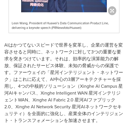
Leon Wang, President of Huawei's Data Communication Product Line,
delivering a keynote speech (PRNewsfoto/Huawei)
AIはかつてないスピードで世界を変革し、企業の運営を変
容させると同時に、ネットワークに対して3つの重要な要
求を突きつけています。それは、効率的な演算能力の解
放、保証されたサービス体験、未知の脅威からの保護で
す。ファーウェイの「星河インテリジェント・ネットワー
ク」はこれに応えて、AI中心の3層アーキテクチャーを採
用し、4つの中核的ソリューション（Xinghe AI Campus 星
河AIキャンパス、Xinghe Intelligent WAN 星河インテリジ
ェントWAN、Xinghe AI Fabric 2.0 星河AIファブリック
2.0、Xinghe AI Network Security 星河AIネットワークセキ
ュリティ）を全面的に強化し、産業全体のインテリジェン
ト・トランスフォメーションを加速させます。