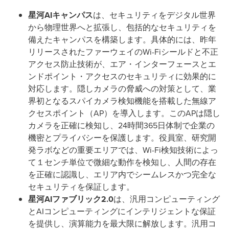
星河
AI
キャンパス
は、セキュリティをデジタル世界
から物理世界へと拡張し、包括的なセキュリティを
備えたキャンパスを構築します。具体的には、昨年
リリースされたファーウェイのWi-Fiシールドと不正
アクセス防止技術が、エア・インターフェースとエ
ンドポイント・アクセスのセキュリティに効果的に
対応します。隠しカメラの脅威への対策として、業
界初となるスパイカメラ検知機能を搭載した無線ア
クセスポイント（AP）を導入します。このAPは隠し
カメラを正確に検知し、24時間365日体制で企業の
機密とプライバシーを保護します。役員室、研究開
発ラボなどの重要エリアでは、Wi-Fi検知技術によっ
て１センチ単位で微細な動作を検知し、人間の存在
を正確に認識し、エリア内でシームレスかつ完全な
セキュリティを保証します。
星河
AI
ファブリック
2.0
は、汎用コンピューティング
とAIコンピューティングにインテリジェントな保証
を提供し、演算能力を最大限に解放します。汎用コ