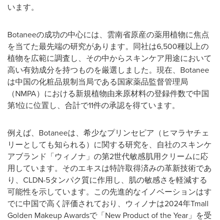
います。
Botaneeの成功の中心には、雲南省原産の薬用植物に焦点
を当てた最先端の研究があります。同社は6,500種以上の
植物を広範に調査し、その中からスキンケア用途において
高い有効成分を持つものを厳選しました。現在、Botanee
は中国の化粧品規制当局である国家薬品監督管理局
（NMPA）における新規植物由来原材料の登録件数で中国
第1位に位置し、合計で11件の承認を得ています。
例えば、Botaneeは、希少なプリンセピア（ヒマラヤチェ
リーとしても知られる）に関する研究を、自社のスキンケ
アブランド「ウィノナ」の第2世代敏感肌用クリームに応
用しています。そのエキスは特許取得済みの革新技術であ
り、CLDN-5タンパク質に作用し、肌の敏感さを軽減する
可能性を示しています。この先進的なイノベーションはす
でに中国で高く評価されており、ウィノナは2024年Tmall
Golden Makeup Awardsで「New Product of the Year」を受