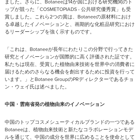
ました。さらに、Botaneeは14か国における研究機関のト
ップが競った「COSMETOPIADS - 公共研究優秀賞」も受
賞しました。これら2つの賞は、Botaneeの原材料におけ
る卓越したイノベーションと、画期的な化粧品研究におけ
るリーダーシップを強く示すものです。
「これは、Botaneeが長年にわたりこの分野で行ってきた
研究とイノベーションが国際的に高く評価された証です。
私たちは現在、受賞した植物由来技術を世界中の消費者に
届けるためのさらなる機会を創出するために投資を行って
います。」とBotanee GroupのPRディレクターであるチョ
ン・ウェイ氏は述べました。
中国・雲南省発の植物由来のイノベーション
中国のトップコスメシューティカルブランドの一つである
Botaneeは、植物由来技術と新たなコラボレーションモデ
ルを通じて、中国の成分を世界に広めることを使命として