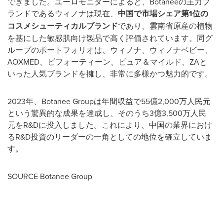
できました。ユーロモニターによると、Botaneeの主力ブ
ランドであるウィノナは現在、
中国で市場シェア第
1
位の
コスメシューティカルブランド
であり、雲南省原産の植物
を基にした敏感肌向け製品で高く評価されています。同グ
ループのポートフォリオは、ウィノナ、ウィノナベビー、
AOXMED、ビフォーティーン、ピュア＆マイルド、ZAと
いった人気ブランドを擁し、非常に多様かつ魅力的です。
2023年、Botanee Groupは年間収益で55億2,000万人民元
という驚異的な成果を達成し、そのうち3億3,500万人民
元をR&Dに投入しました。これにより、中国の業界におけ
るR&D投資のリーダーの一角としての地位を確立していま
す。
SOURCE Botanee Group