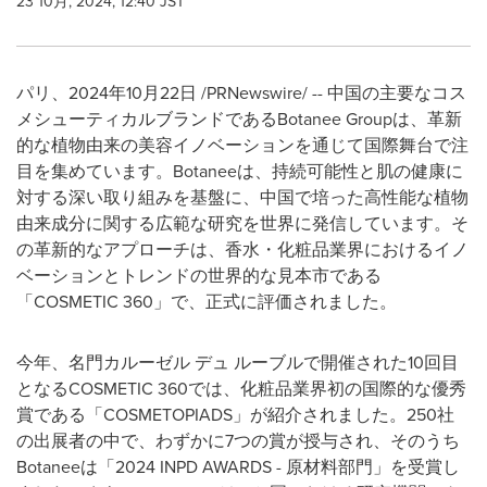
23 10月, 2024, 12:40 JST
パリ、2024年10月22日 /PRNewswire/ -- 中国の主要なコス
メシューティカルブランドであるBotanee Groupは、革新
的な植物由来の美容イノベーションを通じて国際舞台で注
目を集めています。Botaneeは、持続可能性と肌の健康に
対する深い取り組みを基盤に、中国で培った高性能な植物
由来成分に関する広範な研究を世界に発信しています。そ
の革新的なアプローチは、香水・化粧品業界におけるイノ
ベーションとトレンドの世界的な見本市である
「COSMETIC 360」で、正式に評価されました。
今年、名門カルーゼル デュ ルーブルで開催された10回目
となるCOSMETIC 360では、化粧品業界初の国際的な優秀
賞である「COSMETOPIADS」が紹介されました。250社
の出展者の中で、わずかに7つの賞が授与され、そのうち
Botaneeは「2024 INPD AWARDS - 原材料部門」を受賞し