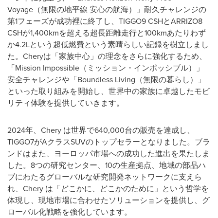
Voyage（無限の地平線 安心の航海）」耐久チャレンジの
第1フェーズが成功裡に終了し、TIGGO9 CSHとARRIZO8
CSHが1,400kmを超える超長距離走行と100kmあたりわず
か4.2Lという超低燃費という素晴らしい記録を樹立しまし
た。Cheryは「家族中心」の理念をさらに強化するため、
「Mission Impossible（ミッション・インポッシブル）」
安全チャレンジや「Boundless Living（無限の暮らし）」
といった取り組みを開始し、世界中の家族に卓越したモビ
リティ体験を提供していきます。
2024年、Chery は世界で640,000台の販売を達成し、
TIGGO7がAクラスSUVのトップセラーとなりました。ブラ
ンドはまた、ヨーロッパ市場への成功した進出を果たしま
した。8つの研究センター、10の生産拠点、地域の部品ハ
ブにわたるグローバルな研究開発ネットワークに支えら
れ、Chery は「どこかに、どこかのために」という哲学を
体現し、現地市場に合わせたソリューションを提供し、グ
ローバル化戦略を強化しています。