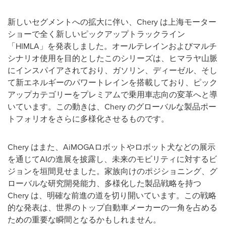
新しいセグメントへの拡大に伴い、Chery は上海モーター
ショーで全く新しいピックアップトラックライン
「HIMLA」を発表しました。オールテレインおよびマルチ
シナリオ使用を目的としたこのシリーズは、ヒマラヤ山脈
にインスパイアされており、ガソリン、ディーゼル、そし
て新エネルギーのパワートレインを搭載しており、ピック
アップカテゴリーをプレミアムで乗用車志向の変革へと導
いています。この動きは、Chery のグローバルな製品ポー
トフォリオをさらに多様化させるものです。
Chery はまた、AiMOGAロボットやロボット犬などの展示
を通じてAIの進展を披露し、未来のモビリティに対するビ
ジョンを垣間見せました。家族向けのポジショニング、グ
ローバルな研究開発能力、多様化した製品戦略を持つ
Chery は、明確な前進の道を切り開いています。この戦略
的な発表は、世界のトップ自動車メーカーの一角を占める
ための重要な瞬間となるかもしれません。