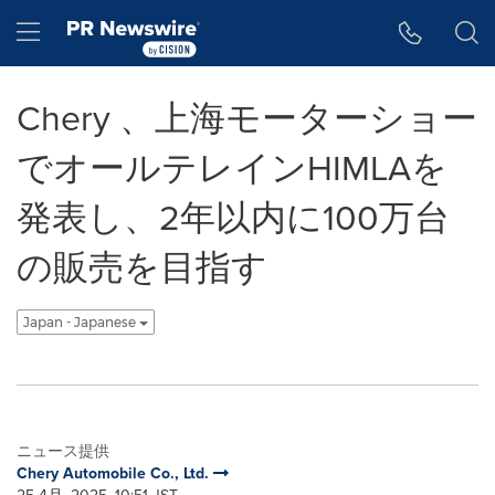
アクセシビリティ・ステートメント
Skip Navigation
Hamburger menu
Chery 、上海モーターショー
でオールテレインHIMLAを
発表し、2年以内に100万台
の販売を目指す
Japan - Japanese
ニュース提供
Chery Automobile Co., Ltd.