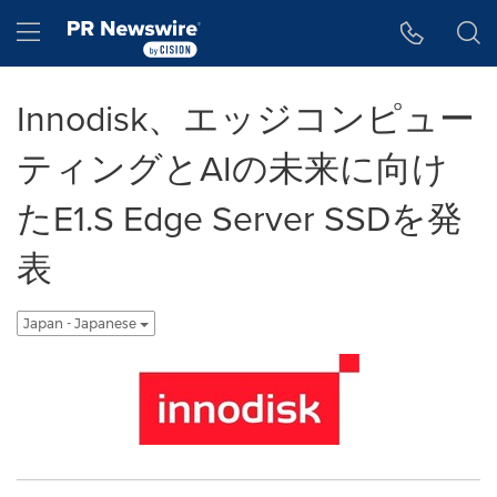
アクセシビリティ・ステートメント
Skip Navigation
Hamburger menu
Innodisk、エッジコンピュー
ティングとAIの未来に向け
たE1.S Edge Server SSDを発
表
Japan - Japanese