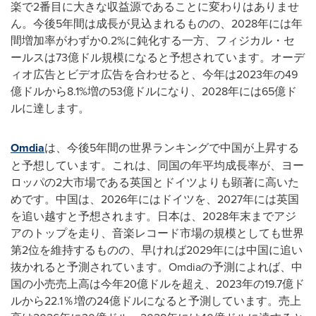
楽で2番目に大きな収益源であることに変わりはありませ
ん。今後5年間は成長が見込まれるものの、2028年には年
間増加率がわずか0.2%に鈍化する一方、フィジカル・セ
ールスは73億ドル規模になると予想されています。オーデ
ィオ広告とビデオ広告を合わせると、今年は2023年の49
億ドルから8.1%増の53億ドルになり、2028年には65億ド
ルに達します。
Omdia
は、今後5年間の世界ランキングで中国が上昇する
と予想しています。これは、同国の年平均成長率が、ヨー
ロッパの2大市場である英国とドイツよりも顕著に高いた
めです。中国は、2026年にはドイツを、2027年には英国
を追い越すと予想されます。日本は、2028年末までアジ
アのトップを走り、音楽レコード市場の規模としても世界
第2位を維持するものの、早ければ2029年には中国に追い
抜かれると予測されています。Omdiaの予測によれば、中
国の小売売上高は今年20億ドルを超え、2023年の19.7億ド
ルから22.1％増の24億ドルになると予測しています。売上