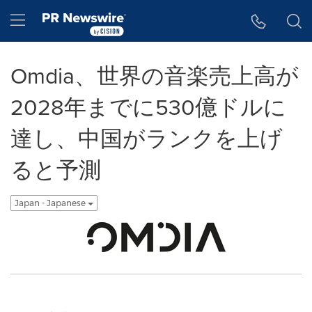
アクセシビリティ・ステートメント
Skip Navigation
Hamburger menu
Omdia、世界の音楽売上高が
2028年までに530億ドルに
達し、中国がランクを上げ
ると予測
Japan - Japanese