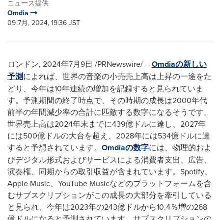
ニュース提供
Omdia
09 7月, 2024, 19:36 JST
ロンドン
,
2024年7月9日
/PRNewswire/ --
Omdiaの新しい
予測
によれば、世界の音楽の小売売上高は上昇の一途をた
どり、今年は10年連続の増加を記録すると見られていま
す。予測期間の終了時点で、その時期の成長は2000年代
前半の年間減少率の合計に匹敵する数字になるそうです。
世界売上高は2024年末までに439億ドルに達し、2027年
には500億ドルの大台を超え、2028年には534億ドルに達
すると予想されています。
Omdiaの数字
には、物理的およ
びデジタル形式およびサービスによる消費者支出、広告、
演奏権、同期からの取引収益が含まれています。Spotify、
Apple Music、YouTube Musicなどのプラットフォームを含
むサブスクリプションがこの成長の大部分を牽引している
と見られ、今年は2023年の243億ドルから10.4％増の268
億ドルになると予測されています。サブスクリプションの