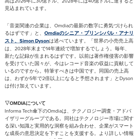
高は2026年に30億ドル、2028年には40億ドルに達すると
見込まれています。
「音楽関連の企業は、Omdiaの最新の数字に勇気づけられ
るはずです」と、
Omdiaのシニア・プリンシパル・アナリ
スト、Simon Dyson
は述べています。「世界の小売売上高
は、2028年末まで14年連続で増加するでしょう。毎年、
新たな記録が生まれるはずです。以前は著作権侵害の影響
を受けていた国々が、今はレコード音楽の収益に貢献して
いるのですから。特筆すべきは中国です。同国の売上高
は、わずか5年で2倍以上になると予想されます」とDyson
は付け加えています。
▽
OMDIA
について
Informa Tech傘下のOmdiaは、テクノロジー調査・アドバ
イザリーグループである。同社はテクノロジー市場に関す
る深い知識と実用的な洞察を組み合わせ、企業がスマート
な成長の意思決定を下すことを支援する。より詳しい情報