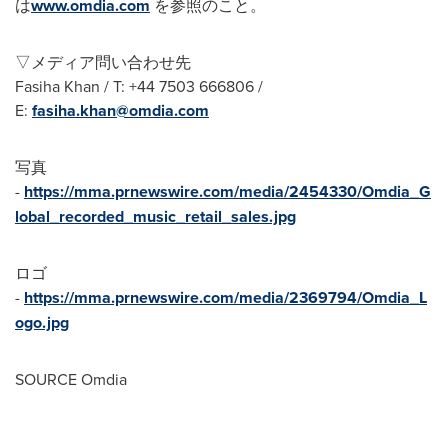
は
www.omdia.com
を参照のこと。
▽メディア問い合わせ先
Fasiha Khan
/ T: +44 7503 666806 /
E:
fasiha.khan@omdia.com
写真
-
https://mma.prnewswire.com/media/2454330/Omdia_G
lobal_recorded_music_retail_sales.jpg
ロゴ
-
https://mma.prnewswire.com/media/2369794/Omdia_L
ogo.jpg
SOURCE Omdia