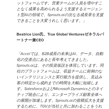
ットフォームです。営業チームが人員を増やすこ
となく成果を高められるよう支援するエージェン
ト型AIの領域で、Sprouts.aiの次なる成長章を支援
できることを大変うれしく思います。」
Beatrice Lion氏、True Global Venturesゼネラルパ
ートナー兼CEO
「Accelでは、B2B成長の未来はAI、データ、自動
化の交差点にあると長年考えてきました。
Sprouts.aiは、その投資仮説を体現しています。同
社のプラットフォームは、収益チームに前例のな
いインテリジェンスと実行能力を提供し、見込み
客の特定から成約までの時間を大幅に短縮しま
す。SalesforceおよびMicrosoft Dynamicsとのネイ
ティブ統合により、エンタープライズ顧客全体へ
の展開が加速します。Sprouts.aiの規模拡大を支援
するために、TGVが当社と共に加わることをうれ