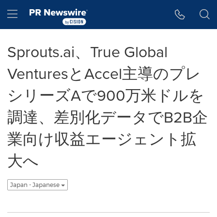
アクセシビリティ・ステートメント
Skip Navigation
Hamburger menu
Sprouts.ai、True Global
VenturesとAccel主導のプレ
シリーズAで900万米ドルを
調達、差別化データでB2B企
業向け収益エージェント拡
大へ
Japan - Japanese