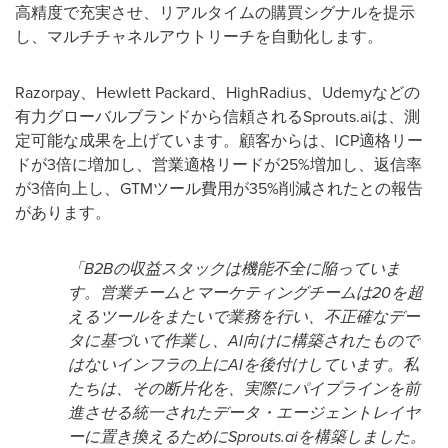
高精度で充実させ、リアルタイムの購買シグナルを提示
し、マルチチャネルアウトリーチを自動化します。
Razorpay、Hewlett Packard、HighRadius、Udemyなどの
有力グローバルブランドから信頼されるSprouts.aiは、測
定可能な成果を上げています。顧客からは、ICP適格リー
ドが3倍に増加し、営業適格リードが25%増加し、返信率
が3倍向上し、GTMツール費用が35%削減されたとの報告
があります。
「B2Bの収益スタックは機能不全に陥っていま
す。営業チームとマーケティングチームは20を超
えるツールをまたいで業務を行い、不正確なデー
タに基づいて作業し、AI向けに構築されたもので
はないインフラの上にAIを後付けしています。私
たちは、その断片化を、実際にパイプラインを前
進させる統一されたデータ・エージェントレイヤ
ーに置き換えるためにSprouts.aiを構築しました。