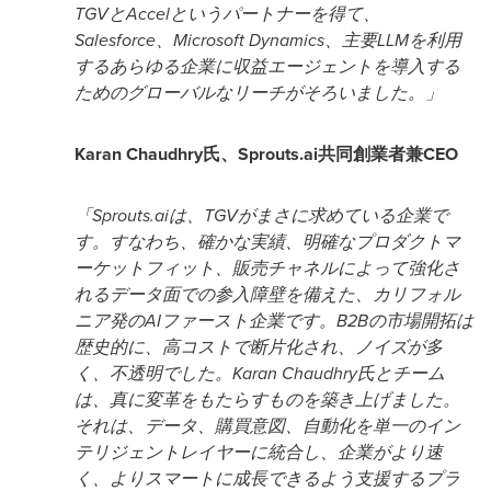
TGVとAccelというパートナーを得て、
Salesforce、Microsoft Dynamics、主要LLMを利用
するあらゆる企業に収益エージェントを導入する
ためのグローバルなリーチがそろいました。」
Karan Chaudhry氏、Sprouts.ai共同創業者兼CEO
「Sprouts.aiは、TGVがまさに求めている企業で
す。すなわち、確かな実績、明確なプロダクトマ
ーケットフィット、販売チャネルによって強化さ
れるデータ面での参入障壁を備えた、カリフォル
ニア発のAIファースト企業です。B2Bの市場開拓は
歴史的に、高コストで断片化され、ノイズが多
く、不透明でした。Karan Chaudhry氏とチーム
は、真に変革をもたらすものを築き上げました。
それは、データ、購買意図、自動化を単一のイン
テリジェントレイヤーに統合し、企業がより速
く、よりスマートに成長できるよう支援するプラ