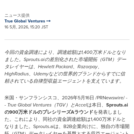
ニュース提供
True Global Ventures
16 5月, 2026, 15:20 JST
今回の資金調達により、調達総額は1,400万米ドルとなり
ました。Sprouts.aiの差別化された市場開拓（GTM）デー
タレイヤーは、Hewlett Packard、Razorpay、
HighRadius、Udemyなどの世界的ブランドからすでに信
頼されている自律型収益エージェントを支えています。
米国・サンフランシスコ、2026年5月16日 /PRNewswire/ -
-
True Global Ventures（TGV）とAccel
は本日、
Sprouts.ai
の900万米ドルのプレシリーズAラウンド
を発表しまし
た。これにより、同社の資金調達総額は1,400万米ドルと
なりました。Sprouts.aiは、B2B企業向けに、独自の市場開
拓（GTM）データレイヤーを基盤とする収益エージェント