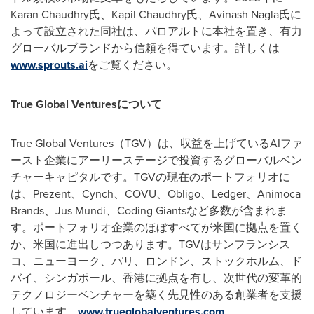
Karan Chaudhry氏、Kapil Chaudhry氏、Avinash Nagla氏に
よって設立された同社は、パロアルトに本社を置き、有力
グローバルブランドから信頼を得ています。詳しくは
www.sprouts.ai
をご覧ください。
True Global Venturesについて
True Global Ventures（TGV）は、収益を上げているAIファ
ースト企業にアーリーステージで投資するグローバルベン
チャーキャピタルです。TGVの現在のポートフォリオに
は、Prezent、Cynch、COVU、Obligo、Ledger、Animoca
Brands、Jus Mundi、Coding Giantsなど多数が含まれま
す。ポートフォリオ企業のほぼすべてが米国に拠点を置く
か、米国に進出しつつあります。TGVはサンフランシス
コ、ニューヨーク、パリ、ロンドン、ストックホルム、ド
バイ、シンガポール、香港に拠点を有し、次世代の変革的
テクノロジーベンチャーを築く先見性のある創業者を支援
しています。
www.trueglobalventures.com