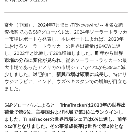
16 7月, 2024, 07:22 JST
常州（中国）、
2024
年
7
月
16
日
/PRNewswire/ --
著名な調
査機関である
S&P
グローバルは、
2024
年ソーラートラッカ
ー市場レポートを発表し、本レポートによれば、
2023
年
におけるソーラートラッカーの世界出荷量は
94GW
に達
し、
2022
年と比較して
29%
増加しました。
昨年から世界
市場の分布に変化が見られ
、従来ソーラートラッカーの最
大市場であったアメリカの市場シェアが
47%
から
38%
に減
少しました。対照的に、
新興市場は顕著に成長し
、特にサ
ウジアラビア、インド、ウズベキスタンでの増加が目立ち
ました。
S&P
グローバルによると、
TrinaTracker
は
2023
年の世界出
荷量で第
6
位、主要国および地域で第
3
位にランクインし
ました
。
TrinaTracker
の世界市場シェアは
6%
に達し、前年
の
2
倍となりました。その事業成長率は世界で第
2
位とな