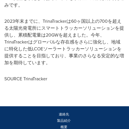
みです。
2023
年末までに、
TrinaTracker
は
60
ヶ国以上の
700
を超え
る太陽光発電所にスマートトラッカーソリューションを提
供し、累積配電量は
20GW
を超えました。今年、
TrinaTracker
はグローバルな存在感をさらに強化し、地域
に特化した低
LCOE
ソーラートラッカーソリューションを
提供することを目指しており、事業のさらなる安定的な増
加を期待しています。
SOURCE TrinaTracker
連絡先
製品紹介
概要