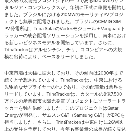
最大級の太陽光プロジェクトの一つである
520MW
のサン
タルジア・コンプレックスが、年初に正式に稼働を開始し
ました。ブラジルにおける
210MW
のモーリティ
PV
プロジ
ェクトも無事に配電されました。ブラジルの
CEMIG SIM
PV
発電所は、
Trina Solar
の
Vertex
モジュール
+ Vanguard
ト
ラッカーの統合配電ソリューションを採用し、南米におけ
る新しいビジネスモデルを開拓しています。さらに、
TrinaTracker
はアルゼンチン、チリ、コロンビアへの大規
模な出荷により、ペースをリードしました。
中東市場は大幅に拡大しており、その傾向は
2030
年まで
続くと予想されています。
TrinaTracker
は、中東における
先駆的なサプライヤーの
1
つであり、その配電量は業界を
リードしています。
TrinaTracker
は、カタールの
8
億
7,500
万ドルの産業都市太陽光発電プロジェクトにソーラートラ
ッカーを独占供給しました。このプロジェクトは
Qatar
Energy
が開発し、サムスン
C&T
（
Samsung C&T
）が
EPC
を
担当しました。さらに、
TrinaTracker
は中東向けに
2GW
以
上の受注を予定しており、今年も事業量の成長が続く見込