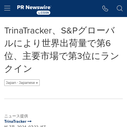
アクセシビリティ・ステートメント
Skip Navigation
Hamburger menu
TrinaTracker、S&Pグローバ
ルにより世界出荷量で第6
位、主要市場で第3位にラン
クイン
Japan - Japanese
ニュース提供
TrinaTracker