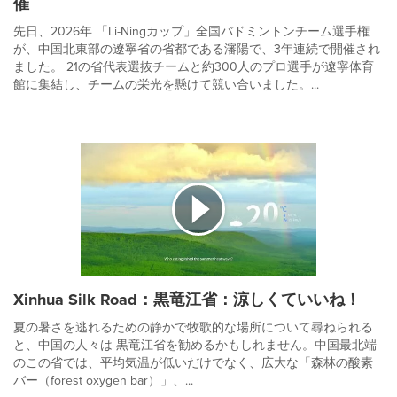
催
先日、2026年 「Li-Ningカップ」全国バドミントンチーム選手権
が、中国北東部の遼寧省の省都である瀋陽で、3年連続で開催され
ました。 21の省代表選抜チームと約300人のプロ選手が遼寧体育
館に集結し、チームの栄光を懸けて競い合いました。...
Xinhua Silk Road：黒竜江省：涼しくていいね！
夏の暑さを逃れるための静かで牧歌的な場所について尋ねられる
と、中国の人々は 黒竜江省を勧めるかもしれません。中国最北端
のこの省では、平均気温が低いだけでなく、広大な「森林の酸素
バー（forest oxygen bar）」、...