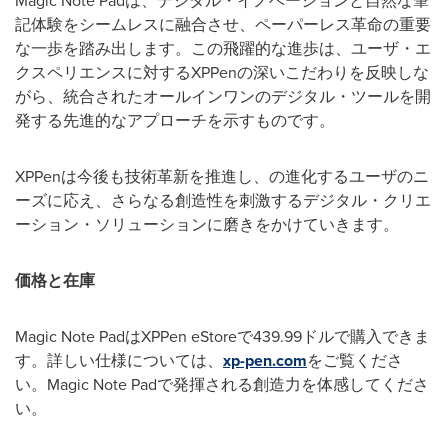
Magic Note Pad
は、デジタル・イノベーションと自然な筆
記体験をシームレスに融合させ、ペーパーレス革命の重要
な一歩を踏み出します。この飛躍的な進歩は、ユーザ・エ
クスペリエンスに対する
XPPen
の深いこだわりを反映しな
がら、統合されたオールインワンのデジタル・ツールを開
発する先進的なアプローチを示すものです。
XPPen
は今後も技術革新を推進し、の進化するユーザのニ
ーズに応え、さらなる創造性を刺激するデジタル・クリエ
ーション・ソリューションに磨きをかけていきます。
価格と在庫
Magic Note Pad
は
XPPen eStore
で
439.99
ドルで購入できま
す。詳しい仕様については、
xp-pen.com
をご覧くださ
い。
Magic Note Pad
で発揮される創造力を体感してくださ
い。