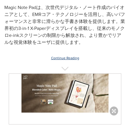
Magic Note Pad
は、次世代デジタル・ノート作成のパイオ
ニアとして、
EMR
コア・テクノロジーを活用し、高いパフ
ォーマンスと非常に滑らかな手書き体験を提供します。業
界初の
3-in-1 X-Paper
ディスプレイを搭載し、従来のモノク
ロ
e-ink
スクリーンの制限から解放され、より豊かでリア
ルな視覚体験をユーザに提供します。
Continue Reading