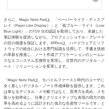
さらに、
Magic Note Pad
は、「ペーパーライク・ディスプ
レイ（
Paper-Like Display
）」と「低ブルー・ライト（
Low
Blue Light
）」の
TÜV SÜD
認証を取得しており、卓越した
筆記体験を提供しながら、プロフェッショナル・グレード
の目の保護を保証します。
XPPen
は、ハードウェアとソフ
トウェアの統合における専門知識を活用して、手書き技術
の革新を推進し、ノート作成アプリケーションのシームレ
スなエコシステム互換性を実現し、次世代のデジタル・ノ
ート・ソリューションを変革します。
「
Magic Note Pad
は、モバイルファースト時代のユーザに
全く新しいデジタル・ノート作成体験を提供します。これ
は単なるデジタル・メモ帳ではなく、思考力を高め、メモ
取りを効率化し、仕事とクリエイティブな表現の両方の効
率を高めるように設計された強力な生産性ツールです」と