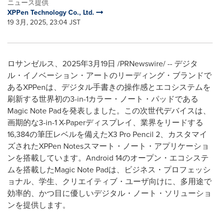
ニュース提供
XPPen Technology Co., Ltd.
19 3月, 2025, 23:04 JST
ロサンゼルス、
2025
年
3
月
19
日
/PRNewswire/ --
デジタ
ル・イノベーション・アートのリーディング・ブランドで
ある
XPPen
は、デジタル手書きの操作感とエコシステムを
刷新する世界初の
3-in-1
カラー・ノート・パッドである
Magic Note Pad
を発表しました。この次世代デバイスは、
画期的な
3-in-1 X-Paper
ディスプレイ、業界をリードする
16,384
の筆圧レベルを備えた
X3 Pro Pencil 2
、カスタマイ
ズされた
XPPen Notes
スマート・ノート・アプリケーショ
ンを搭載しています。
Android 14
のオープン・エコシステ
ムを搭載した
Magic Note Pad
は、ビジネス・プロフェッシ
ョナル、学生、クリエイティブ・ユーザ向けに、多用途で
効率的、かつ目に優しいデジタル・ノート・ソリューショ
ンを提供します。