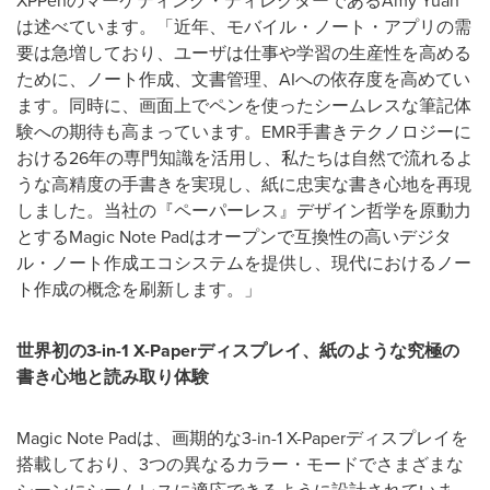
XPPen
のマーケティング・ディレクターである
Amy Yuan
は述べています。「近年、モバイル・ノート・アプリの需
要は急増しており、ユーザは仕事や学習の生産性を高める
ために、ノート作成、文書管理、
AI
への依存度を高めてい
ます。同時に、画面上でペンを使ったシームレスな筆記体
験への期待も高まっています。
EMR
手書きテクノロジーに
おける
26
年の専門知識を活用し、私たちは自然で流れるよ
うな高精度の手書きを実現し、紙に忠実な書き心地を再現
しました。当社の『ペーパーレス』デザイン哲学を原動力
とする
Magic Note Pad
はオープンで互換性の高いデジタ
ル・ノート作成エコシステムを提供し、現代におけるノー
ト作成の概念を刷新します。」
世界初の
3-in-1 X-Paper
ディスプレイ、紙のような究極の
書き心地と読み取り体験
Magic Note Pad
は、画期的な
3-in-1 X-Paper
ディスプレイを
搭載しており、
3
つの異なるカラー・モードでさまざまな