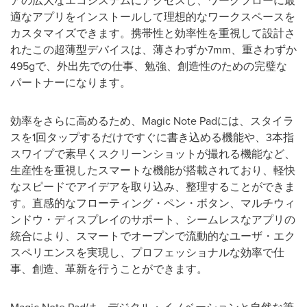
アの広大なエコシステムにアクセスし、ワークフローに最
適なアプリをインストールして理想的なワークスペースを
カスタマイズできます。携帯性と効率性を重視して設計さ
れたこの超薄型デバイスは、薄さわずか
7mm
、重さわずか
495g
で、外出先での仕事、勉強、創造性のための完璧な
パートナーになります。
効率をさらに高めるため、
Magic Note Pad
には、スタイラ
スを
1
回タップするだけですぐに書き込める機能や、
3
本指
スワイプで素早くスクリーンショットが撮れる機能など、
生産性を重視したスマートな機能が搭載されており、軽快
なスピードでアイデアを取り込み、整理することができま
す。直感的なフローティング・ペン・ボタン、マルチウィ
ンドウ・ディスプレイのサポート、シームレスなアプリの
統合により、スマートでオープンで流動的なユーザ・エク
スペリエンスを実現し、プロフェッショナルな効率で仕
事、創造、革新を行うことができます。