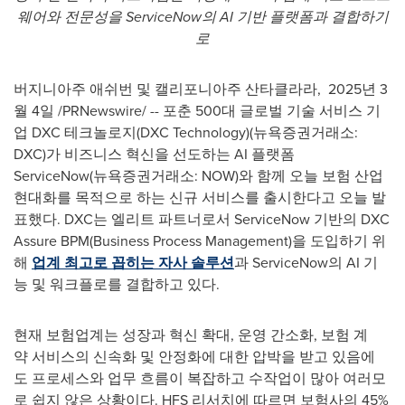
웨어와
전문성을
ServiceNow
의
AI
기반
플랫폼과
결합하기
로
버지니아주 애쉬번 및 캘리포니아주 산타클라라
,
2025년 3
월 4일
/PRNewswire/ -- 포춘 500대 글로벌 기술 서비스 기
업 DXC 테크놀로지(DXC Technology)(뉴욕증권거래소:
DXC)가 비즈니스 혁신을 선도하는 AI 플랫폼
ServiceNow(뉴욕증권거래소: NOW)와 함께 오늘 보험 산업
현대화를 목적으로 하는 신규 서비스를 출시한다고 오늘 발
표했다. DXC는 엘리트 파트너로서 ServiceNow 기반의 DXC
Assure BPM(Business Process Management)을 도입하기 위
해
업계 최고로 꼽히는 자사 솔루션
과 ServiceNow의 AI 기
능 및 워크플로를 결합하고 있다.
현재 보험업계는 성장과 혁신 확대, 운영 간소화, 보험 계
약 서비스의 신속화 및 안정화에 대한 압박을 받고 있음에
도 프로세스와 업무 흐름이 복잡하고 수작업이 많아 여러모
로 쉽지 않은 상황이다. HFS 리서치에 따르면 보험사의 45%