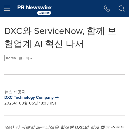
웹 접근성
Skip Navigation
Hamburger menu
DXC와 ServiceNow, 함께 보
험업계 AI 혁신 나서
Korea - 한국어
뉴스 제공처
DXC Technology Company
2025년 03월 05일 18:03 KST
양사
간
전략적
파트너십을
확장해
DXC
의
업계
최고
소프트