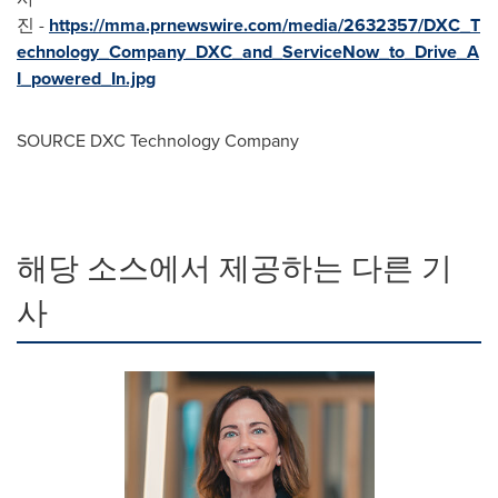
진 -
https://mma.prnewswire.com/media/2632357/DXC_T
echnology_Company_DXC_and_ServiceNow_to_Drive_A
I_powered_In.jpg
SOURCE DXC Technology Company
해당 소스에서 제공하는 다른 기
사