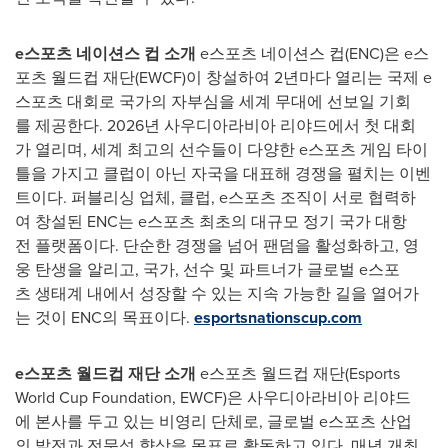
e
스포츠
네이션스
컵
소개
e스포츠 네이션스 컵(ENC)은 e스
포츠 월드컵 재단(EWCF)이 창설하여 2년마다 열리는 국제 e
스포츠 대회로 국가의 자부심을 세계 무대에 선보일 기회
를 제공한다. 2026년 사우디아라비아 리야드에서 첫 대회
가 열리며, 세계 최고의 선수들이 다양한 e스포츠 게임 타이
틀을 가지고 클럽이 아닌 자국을 대표해 경쟁을 펼치는 이벤
트이다. 퍼블리싱 업체, 클럽, e스포츠 조직이 서로 협력하
여 창설된 ENC는 e스포츠 최초의 대규모 정기 국가 대항
전 플랫폼이다. 단순한 경쟁을 넘어 팬덤을 활성화하고, 영
웅 탄생을 알리고, 국가, 선수 및 파트너가 글로벌 e스포
츠 생태계 내에서 성장할 수 있는 지속 가능한 길을 열어가
는 것이 ENC의 목표이다.
esportsnationscup.com
e
스포츠
월드컵
재단
소개
e스포츠 월드컵 재단(Esports
World Cup Foundation, EWCF)은 사우디아라비아 리야드
에 본사를 두고 있는 비영리 단체로, 글로벌 e스포츠 산업
의 발전과 전문성 향상을 목표로 활동하고 있다. 매년 개최