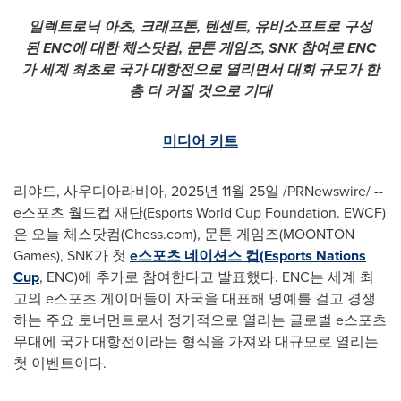
일렉트로닉
아츠
,
크래프톤
,
텐센트
,
유비소프트로
구성
된
ENC
에
대한
체스닷컴
,
문톤
게임즈
, SNK
참여로
ENC
가
세계
최초로
국가
대항전으로
열리면서
대회
규모가
한
층
더
커질
것으로
기대
미디어 키트
리야드, 사우디아라비아
,
2025년 11월 25일
/PRNewswire/ --
e스포츠 월드컵 재단(Esports World Cup Foundation. EWCF)
은 오늘 체스닷컴(Chess.com), 문톤 게임즈(MOONTON
Games), SNK가 첫
e스포츠 네이션스 컵(Esports Nations
Cup
, ENC)에 추가로 참여한다고 발표했다. ENC는 세계 최
고의 e스포츠 게이머들이 자국을 대표해 명예를 걸고 경쟁
하는 주요 토너먼트로서 정기적으로 열리는 글로벌 e스포츠
무대에 국가 대항전이라는 형식을 가져와 대규모로 열리는
첫 이벤트이다.