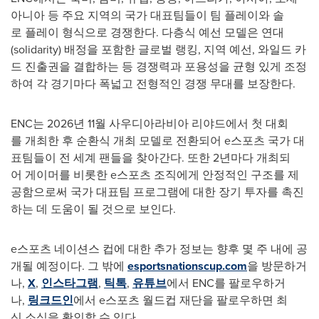
아니아 등 주요 지역의 국가 대표팀들이 팀 플레이와 솔
로 플레이 형식으로 경쟁한다. 다층식 예선 모델은 연대
(solidarity) 배정을 포함한 글로벌 랭킹, 지역 예선, 와일드 카
드 진출권을 결합하는 등 경쟁력과 포용성을 균형 있게 조정
하여 각 경기마다 폭넓고 전형적인 경쟁 무대를 보장한다.
ENC는 2026년 11월 사우디아라비아 리야드에서 첫 대회
를 개최한 후 순환식 개최 모델로 전환되어 e스포츠 국가 대
표팀들이 전 세계 팬들을 찾아간다. 또한 2년마다 개최되
어 게이머를 비롯한 e스포츠 조직에게 안정적인 구조를 제
공함으로써 국가 대표팀 프로그램에 대한 장기 투자를 촉진
하는 데 도움이 될 것으로 보인다.
e스포츠 네이션스 컵에 대한 추가 정보는 향후 몇 주 내에 공
개될 예정이다. 그 밖에
esportsnationscup.com
을 방문하거
나,
X
,
인스타그램
,
틱톡
,
유튜브
에서 ENC를 팔로우하거
나,
링크드인
에서 e스포츠 월드컵 재단을 팔로우하면 최
신 소식을 확인할 수 있다.