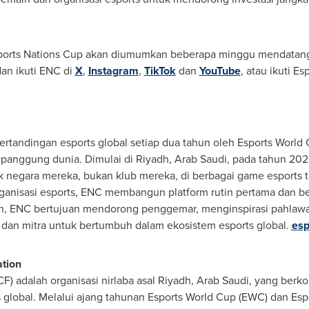
ports Nations Cup akan diumumkan beberapa minggu mendatang. 
dan ikuti ENC di
X
,
Instagram
,
TikTok
dan
YouTube
, atau ikuti E
ertandingan esports global setiap dua tahun oleh Esports Worl
anggung dunia. Dimulai di Riyadh, Arab Saudi, pada tahun 2
k negara mereka, bukan klub mereka, di berbagai game esports t
ganisasi esports, ENC membangun platform rutin pertama dan ber
an, ENC bertujuan mendorong penggemar, menginspirasi pahlawa
 dan mitra untuk bertumbuh dalam ekosistem esports global.
esp
tion
F) adalah organisasi nirlaba asal Riyadh, Arab Saudi, yang be
 global. Melalui ajang tahunan Esports World Cup (EWC) dan Esp