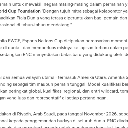
ain untuk mewakili negara masing-masing dalam permainan ya
orld Cup Foundation
"Dengan tujuh mitra sebagai kolaborator ya
adirkan Piala Dunia yang terasa diperuntukkan bagi pemain dan 
sional di tahun-tahun mendatang."
folio EWCF, Esports Nations Cup diciptakan berdasarkan moment
 di dunia - dan memperluas misinya ke lapisan terbaru dalam pe
 sedangkan ENC menyediakan batas baru yang didukung oleh iden
dari semua wilayah utama - termasuk Amerika Utara, Amerika Se
tanding sebagai tim maupun pemain tunggal. Model kualifikasi 
an peringkat global, kualifikasi regional, dan entri wildcard, te
n yang luas dan representatif di setiap pertandingan.
dakan di Riyadh, Arab Saudi, pada tanggal November 2026, sebe
onal kepada penggemar dan budaya di seluruh dunia. ENC diada
pemain dan organisasi esports untuk mendorong investasi jangk