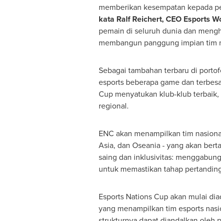
memberikan kesempatan kepada pem
kata
Ralf Reichert, CEO Esports W
pemain di seluruh dunia dan mengh
membangun panggung impian tim na
Sebagai tambahan terbaru di porto
esports beberapa game dan terbesar
Cup menyatukan klub-klub terbaik,
regional.
ENC akan menampilkan tim nasional 
Asia, dan Oseania - yang akan ber
saing dan inklusivitas: menggabungk
untuk memastikan tahap pertandinga
Esports Nations Cup akan mulai dia
yang menampilkan tim esports nasi
strukturnya dapat diandalkan oleh 