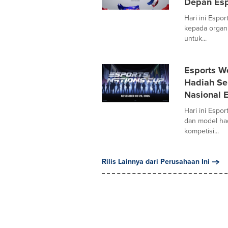
Depan Esp
Hari ini Espo
kepada organi
untuk...
Esports W
Hadiah Se
Nasional 
Hari ini Esp
dan model had
kompetisi...
Rilis Lainnya dari Perusahaan Ini