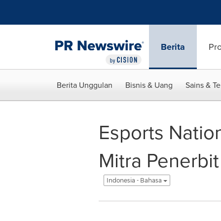
Accessibility Statement
Skip Navigation
Berita
Pr
Berita Unggulan
Bisnis & Uang
Sains & T
Esports Nati
Mitra Penerbi
Indonesia - Bahasa