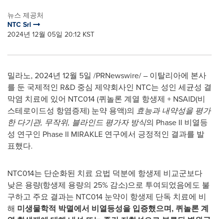
뉴스 제공처
NTC Srl
2024년 12월 05일 20:12 KST
밀라노
,
2024년 12월 5일
/PRNewswire/ – 이탈리아에 본사
를 둔 국제적인 R&D 중심 제약회사인 NTC는 성인 세균성 결
막염 치료에 있어 NTC014 (퀴놀론 계열 항생제 + NSAID(비
스테로이드성 항염증제) 눈약 용액)의
효능과 내약성을 평가
한 다기관
, 무작위, 블라인드 평가자 방식
의 Phase II 비열등
성 연구인 Phase II MIRAKLE 연구에서 긍정적인 결과를 발
표했다.
NTC014는 단순화된 치료 요법 덕분에 항생제 비교군보다
낮은 용량(항생제 용량의 25% 감소)으로 투여되었음에도 불
구하고 주요 결과는 NTC014 눈약이 항생제 단독 치료에 비
해
미생물학적 박멸에서 비열등성을 입증했으며
, 퀴놀론 계