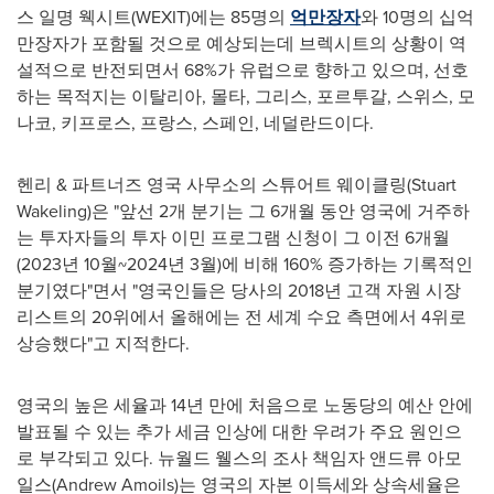
스 일명 웩시트(WEXIT)에는 85명의
억만장자
와 10명의 십억
만장자가 포함될 것으로 예상되는데 브렉시트의 상황이 역
설적으로 반전되면서 68%가 유럽으로 향하고 있으며, 선호
하는 목적지는 이탈리아, 몰타, 그리스, 포르투갈, 스위스, 모
나코, 키프로스, 프랑스, 스페인, 네덜란드이다.
헨리 & 파트너즈 영국 사무소의 스튜어트 웨이클링(
Stuart
Wakeling
)은 "앞선 2개 분기는 그 6개월 동안 영국에 거주하
는 투자자들의 투자 이민 프로그램 신청이 그 이전 6개월
(2023년 10월~2024년 3월)에 비해 160% 증가하는 기록적인
분기였다"면서 "영국인들은 당사의 2018년 고객 자원 시장
리스트의 20위에서 올해에는 전 세계 수요 측면에서 4위로
상승했다"고 지적한다.
영국의 높은 세율과 14년 만에 처음으로 노동당의 예산 안에
발표될 수 있는 추가 세금 인상에 대한 우려가 주요 원인으
로 부각되고 있다. 뉴월드 웰스의 조사 책임자 앤드류 아모
일스(
Andrew Amoils
)는 영국의 자본 이득세와 상속세율은