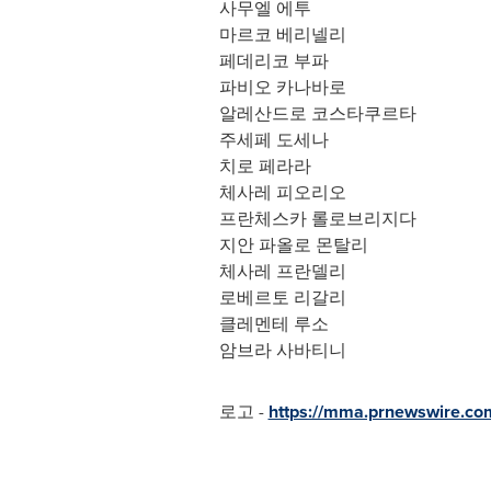
사무엘 에투
마르코 베리넬리
페데리코 부파
파비오 카나바로
알레산드로 코스타쿠르타
주세페 도세나
치로 페라라
체사레 피오리오
프란체스카 롤로브리지다
지안 파올로 몬탈리
체사레 프란델리
로베르토 리갈리
클레멘테 루소
암브라 사바티니
로고 -
https://mma.prnewswire.co