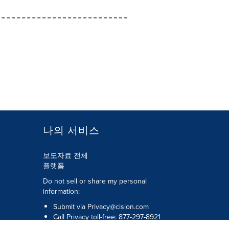
나의 서비스
보도자료 전체
플랫폼
Do not sell or share my personal
information:
Submit via
Privacy@cision.com
Call Privacy toll-free: 877-297-8921