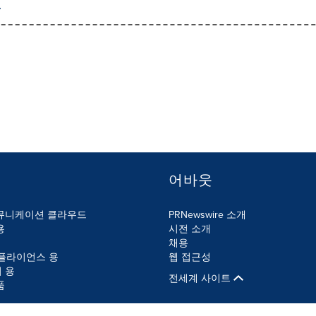
어바웃
뮤니케이션 클라우드
PRNewswire 소개
용
시전 소개
채용
컴플라이언스 용
웹 접근성
 용
전세계 사이트
품