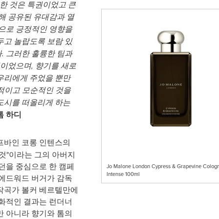
업한 것은 특권이었고 큰
해 공유된 유대감과 열
적으로 긍정적인 영향을
두고 놀랍도록 보람 있
. 그러한 훌륭한 팀과
험이었으며, 향기를 새로
우리에게 주었을 뿐만
적이
고 모순적인 것을
도시를 떠올리게 하는
톰 하디
프바인 코롱 인텐스의
것"이라는 그의 아버지
던을 중심으로 한 캠페
Jo Malone London Cypress & Grapevine Colog
Intense 100ml
 에드워드 버거가 감독
 작곡가 볼커 베르텔만에
영화적인 결과는 런더너
만 아니라 향기와 톰의