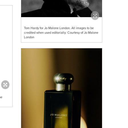
Tom Hardy for Jo Malone London. All images to be
credited when used editorially: Courtesy of Jo Malone
London
ne