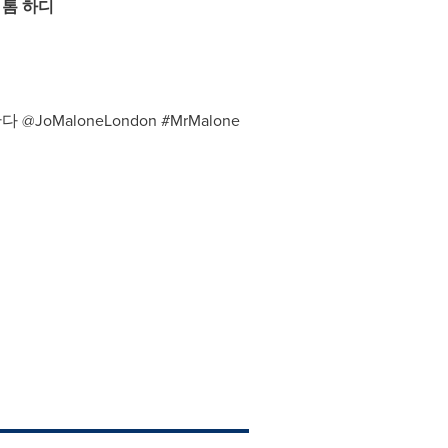
–
톰 하디
MaloneLondon #MrMalone