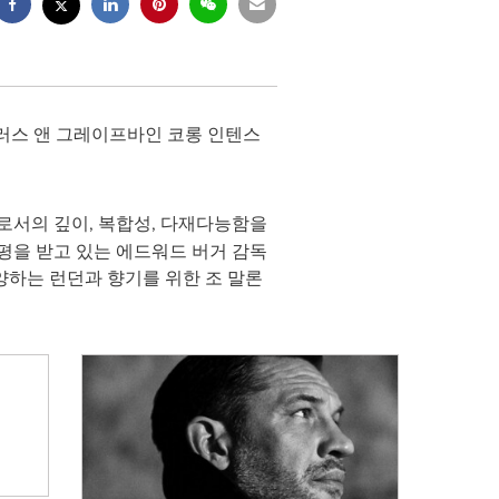
러스 앤 그레이프바인 코롱 인텐스
우로서의 깊이, 복합성, 다재다능함을
평을 받고 있는 에드워드 버거 감독
양하는 런던과 향기를 위한 조 말론