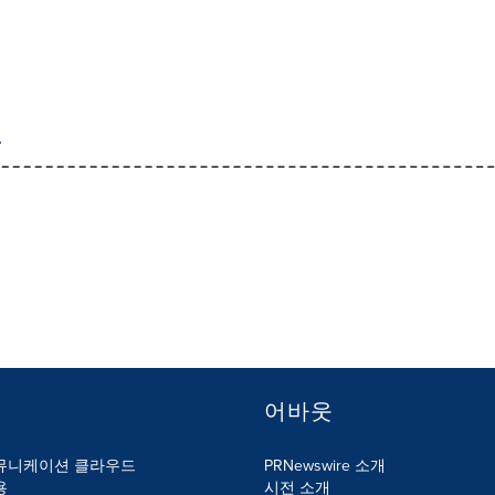
어바웃
뮤니케이션 클라우드
PRNewswire 소개
용
시전 소개