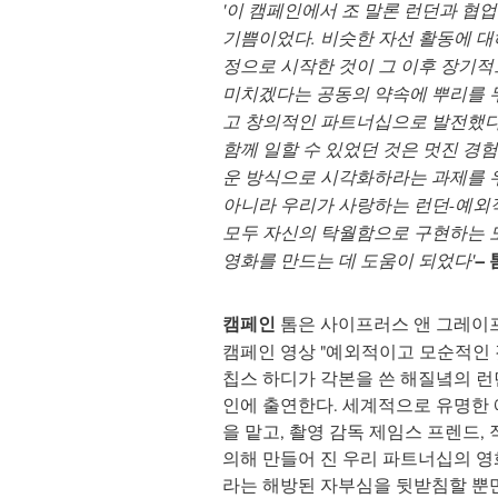
'이 캠페인에서 조 말론 런던과 협
기쁨이었다. 비슷한 자선 활동에 대
정으로 시작한 것이 그 이후 장기
미치겠다는 공동의 약속에 뿌리를 
고 창의적인 파트너십으로 발전했다
함께 일할 수 있었던 것은 멋진 경
운 방식으로 시각화하라는 과제를 
아니라 우리가 사랑하는 런던-
예외
모두 자신의 탁월함으로 구현하는 
영화를 만드는 데 도움이 되었다
'
–
캠페인
톰은 사이프러스 앤 그레이
캠페인 영상 "예외적이고 모순적인 
칩스 하디가 각본을 쓴 해질녘의 런
인에 출연한다. 세계적으로 유명한
을 맡고, 촬영 감독 제임스 프렌드,
의해 만들어 진 우리 파트너십의 
라는 해방된 자부심을 뒷받침할 뿐