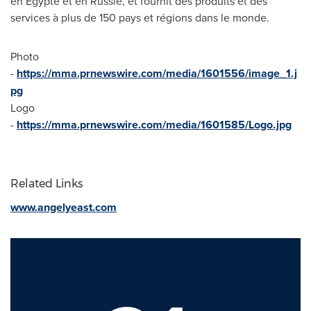
en Égypte et en Russie, et fournit des produits et des
services à plus de 150 pays et régions dans le monde.
Photo
-
https://mma.prnewswire.com/media/1601556/image_1.j
pg
Logo
-
https://mma.prnewswire.com/media/1601585/Logo.jpg
Related Links
www.angelyeast.com