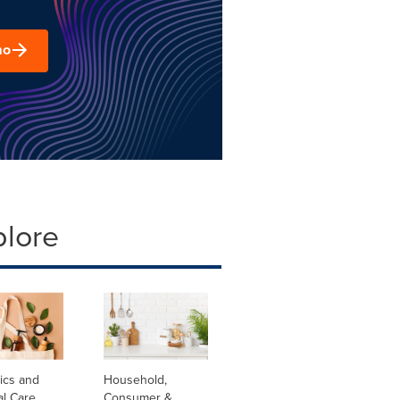
mo
plore
ics and
Household,
al Care
Consumer &