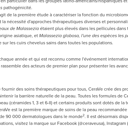
, en particulier dans les groupes latino-américains/hispaniques 
us
pathogénicité.
'agit de la première étude à caractériser la fonction du microbio
nt la nécessité d'approches thérapeutiques diverses et personnali
eaux de Malassezia
étaient plus élevés dans les pellicules dans
rigine asiatique, et
Malassezia
globosa, l'une des espèces les p
e sur les cuirs chevelus sains dans toutes les populations.
 chaque année et qui est reconnu comme l'événement internationa
rassemble des acteurs de premier plan pour présenter les avancé
fournir des soins thérapeutiques pour tous, CeraVe crée des pr
tenir la barrière naturelle de la peau. Toutes les formules de C
eau (céramides 1, 3 et 6-II) et certains produits sont dotés de l
CeraVe est la première marque de soins de la peau recommandée 
2
 de 90 000 dermatologues dans le monde
. Il est désormais dis
mations, visitez la marque sur Facebook (@ceraveusa), Instagram 