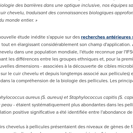
iologie des barrières dans une optique inclusive, nos équipes so
uir chevelu, traduisant des connaissances biologiques approfond
du monde entier. »
 nouvelle étude inédite s'appuie sur des
recherches antérieures
, tout en élargissant considérablement son champ d'application. 
hevelu dans une population mondiale, l'étude reconnue par l'IFSCC
t les différences entre les groupes ethniques et, pour la premièr
velles dimensions - associées à la découverte de cibles micro
r le cuir chevelu et depuis longtemps associé aux pellicules) et 
ans la compréhension de la biologie des pellicules. Les princip
hylococcus aureus (S. aureus) et Staphylococcus capitis (S. capi
a peau -
étaient systématiquement plus abondantes dans les pell
lation positive significative a été identifiée entre l'abondance d
uirs chevelus à pellicules présentaient des niveaux de gènes de f