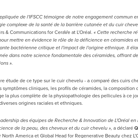
 appliquée de l'IFSCC témoigne de notre engagement commun en 
ie complexe de la santé de la barrière cutanée et du cuir cheve
irs & Communications for CeraVe at L'Oréal.
« Cette recherche ré
s pour mettre en évidence le rôle de la déficience en céramides 
nte bactérienne critique et l'impact de l'origine ethnique. Il él
née dans notre science fondamentale des céramides, offrant de
ions ».
re étude de ce type sur le cuir chevelu - a comparé des cuirs che
es symptômes cliniques, les profils de céramides, la compositio
age la plus complète de la physiopathologie des pellicules à ce j
iverses origines raciales et ethniques.
eadership des équipes de Recherche & Innovation de L'Oréal en m
cience de la peau, des cheveux et du cuir chevelu »,
a déclaré
Q
r North America et Global Head for Regenerative Beauty chez L'