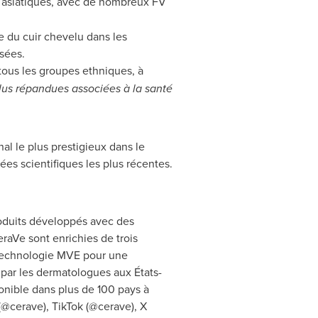
et asiatiques, avec de nombreux FV
me du cuir chevelu dans les
sées.
 tous les groupes ethniques, à
lus répandues associées à la santé
l le plus prestigieux dans le
es scientifiques les plus récentes.
oduits développés avec des
eraVe sont enrichies de trois
a technologie MVE pour une
par les dermatologues aux États-
ponible dans plus de 100 pays à
(@cerave), TikTok (@cerave), X