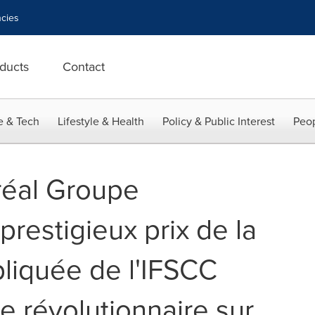
cies
ducts
Contact
e & Tech
Lifestyle & Health
Policy & Public Interest
Peop
réal Groupe
prestigieux prix de la
liquée de l'IFSCC
e révolutionnaire sur