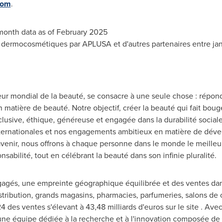
com
.
-month data as of February 2025
dermocosmétiques par APLUSA et d'autres partenaires entre jan
teur mondial de la beauté, se consacre à une seule chose : répon
atière de beauté. Notre objectif, créer la beauté qui fait boug
clusive, éthique, généreuse et engagée dans la durabilité socia
nternationales et nos engagements ambitieux en matière de dév
venir, nous offrons à chaque personne dans le monde le meilleur 
nsabilité, tout en célébrant la beauté dans son infinie pluralité.
gés, une empreinte géographique équilibrée et des ventes dans 
tribution, grands magasins, pharmacies, parfumeries, salons de 
des ventes s'élevant à 43,48 milliards d'euros sur le site . Avec
une équipe dédiée à la recherche et à l'innovation composée de 