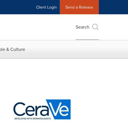
Client Login
Send a Release
Search
le & Culture