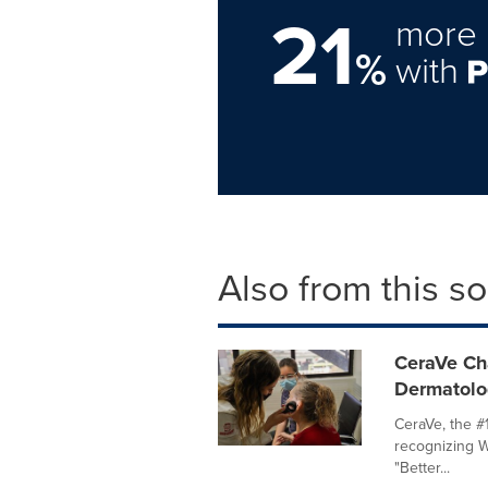
21
more 
%
with
Also from this s
CeraVe Cha
Dermatolo
CeraVe, the #
recognizing W
"Better...