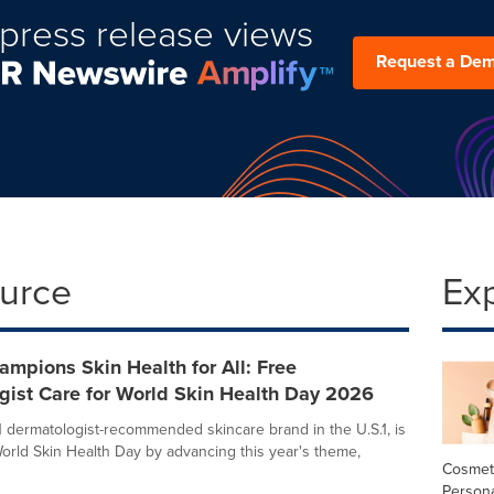
press release views
Request a De
ource
Ex
mpions Skin Health for All: Free
gist Care for World Skin Health Day 2026
1 dermatologist-recommended skincare brand in the U.S.1, is
orld Skin Health Day by advancing this year's theme,
Cosmet
Person