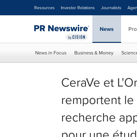
Accessibility Statement
Skip Navigation
Resources
Investor Relations
Journalists
Agen
News
Pro
News in Focus
Business & Money
Scienc
CeraVe et L'O
remportent le 
recherche app
pour une étud