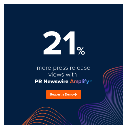
21
%
more press release
views with
Request a Demo