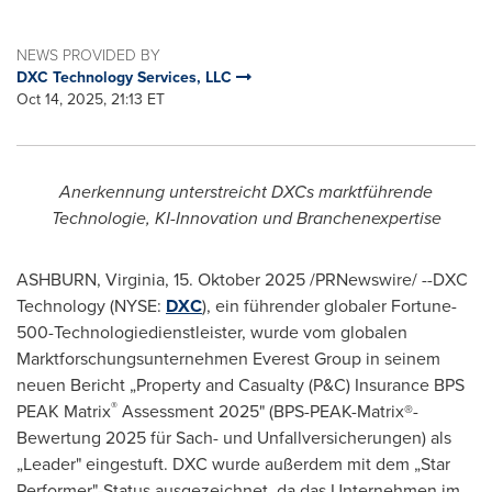
NEWS PROVIDED BY
DXC Technology Services, LLC
Oct 14, 2025, 21:13 ET
Anerkennung unterstreicht DXCs marktführende
Technologie, KI-Innovation und Branchenexpertise
ASHBURN, Virginia
,
15. Oktober 2025
/PRNewswire/ --DXC
Technology (NYSE:
DXC
), ein führender globaler Fortune-
500-Technologiedienstleister, wurde vom globalen
Marktforschungsunternehmen Everest Group in seinem
neuen Bericht „Property and Casualty (P&C) Insurance BPS
®
PEAK Matrix
Assessment 2025" (BPS-PEAK-Matrix®-
Bewertung 2025 für Sach- und Unfallversicherungen) als
„Leader" eingestuft. DXC wurde außerdem mit dem „Star
Performer"-Status ausgezeichnet, da das Unternehmen im