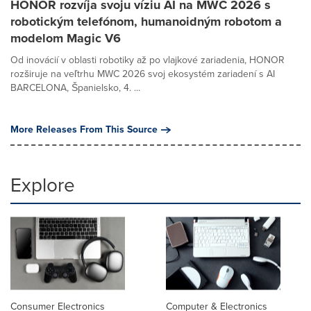
HONOR rozvíja svoju víziu AI na MWC 2026 s
robotickým telefónom, humanoidným robotom a
modelom Magic V6
Od inovácií v oblasti robotiky až po vlajkové zariadenia, HONOR
rozširuje na veľtrhu MWC 2026 svoj ekosystém zariadení s AI
BARCELONA, Španielsko, 4. ...
More Releases From This Source
Explore
Consumer Electronics
Computer & Electronics