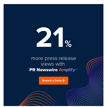
21
%
more press release
views with
Request a Demo