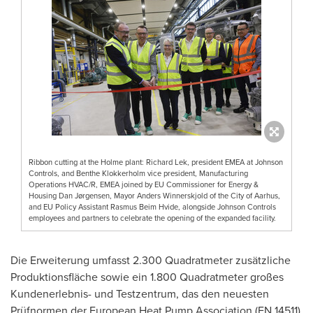
Ribbon cutting at the Holme plant: Richard Lek, president EMEA at Johnson
Controls, and Benthe Klokkerholm vice president, Manufacturing
Operations HVAC/R, EMEA joined by EU Commissioner for Energy &
Housing Dan Jørgensen, Mayor Anders Winnerskjold of the City of Aarhus,
and EU Policy Assistant Rasmus Beim Hvide, alongside Johnson Controls
employees and partners to celebrate the opening of the expanded facility.
Die Erweiterung umfasst 2.300 Quadratmeter zusätzliche
Produktionsfläche sowie ein 1.800 Quadratmeter großes
Kundenerlebnis- und Testzentrum, das den neuesten
Prüfnormen der European Heat Pump Association (EN 14511)