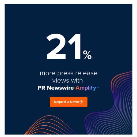
21
%
more press release
views with
Request a Demo